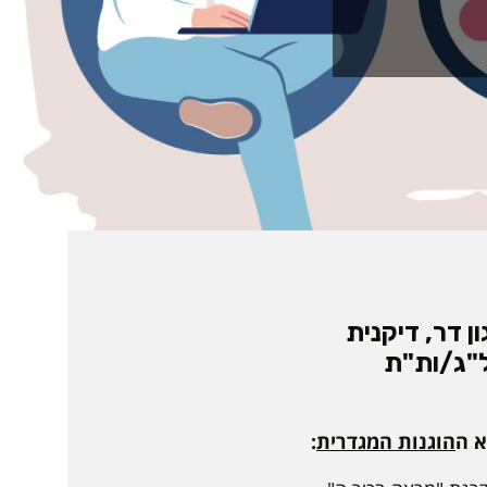
 דר, דיקנית
מל"ג/ות"ת
א ה
הוגנות המגדרית
: