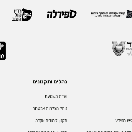
תעמוד בראש דיקאנט
ואנשי מקצוע מובילים מרחבי
 בספיר - מהלך המבטא
IEOM היא אחת האגודות 
ית שמעניקה המכללה
בתחומי הנדסת התעשייה והנ
ויית הלמידה של הסטודנטים
ריירה שלה צברה ניסיון
ה, תקשורת, חדשנות
נהלים ותקנונים
ועדת משמעת
נוהל מצלמות אבטחה
פש המידע
תקנון לימודים אקדמי