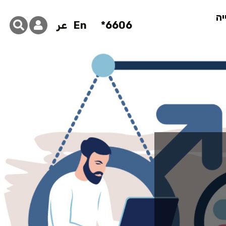
יה
6606*
En
عر