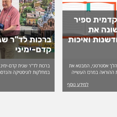
דמית ספיר
ונה את
שנות ואיכות
ברכות לד"ר שג
קדם-ימיני
לך אסטרטגי, המבטא את
ברכות לד"ר שגית קדם-ימיני
 ההוראה במרכז העשייה
במחלקות לוגיסטיקה והנדסת
נות פדגוגית המותאמת
למידע נוסף
הדיקאנט עומדת אפרת
ה, אשת חינוך ופדגוגיה
International. מה
ה משלושה עשורים
שמעניקה האגודה לחבריה. 
 ובהובלת תהליכי חדשנות.
בשבוע שעבר במהלך הכנס ה
נים את תחום קידום
האגודה, שנערך בברצלונה,