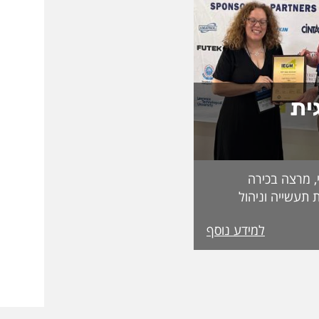
ית
, מרצה בכירה
 תעשייה וניהול
בפקולטה לטכנולוגיה, על קבלת מעמד Fellow
למידע נוסף
מטעם האגודה הבינלאומית IEOM Society
הוקרות הגבוהות ביותר
ההוקרה הוענקה
אירופי התשיעי של
 בהשתתפות חוקרים