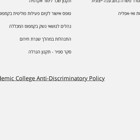
דר פשרה בתובענה ייצוגית
תקנון שכר לימוד אקדמיה
יות ואי-אפליה
טופס אישור לקיום פעילות פוליטית בקמפוס
נהלים לנושאי נשק בקמפוס המכללה
התנהלות במהלך שגרת חירום
סקר ספיר - תקנון הגרלה
demic College Anti-Discriminatory Policy