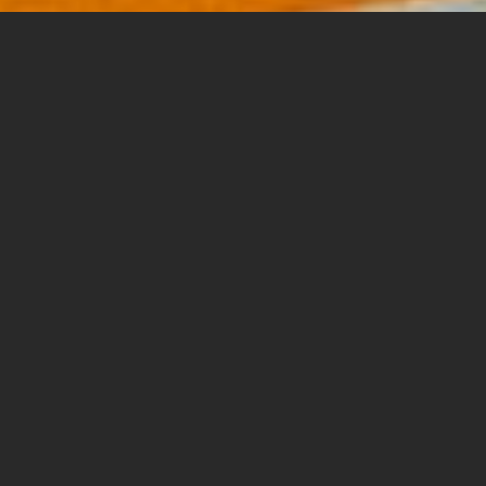
לאחרונה הסתיים בהצלחה קורס ייחודי לפיתוח מיומנויות
תעסוקה באמצעות הנחיית קבוצות, שנועד לבוגרות
ולסטודנטיות מהחברה הבדואית. הקורס, שנמשך 75
שעות פרונטליות, העניק למשתתפות כלים מעשיים
מעולמות ההנחיה, התיאטרון, המנהיגות והפיתוח האישי.
במהלך הקורס למדו המשתתפות כיצד לבנות סדנאות, לתכנן
ולהנחות מפגשים, לעמוד מול קהל, לתמחר תכניות עבודה
ולפתח חשיבה יצירתית וממוקדת קהל יעד. דגש מיוחד הושם
על פיתוח מודעות עצמית, זיהוי חוזקות אישיות והגברת תחושת
המסוגלות – לקראת השתלבות עצמאית, מקצועית ובטוחה
בשוק העבודה.
הקורס התקיים בשיתוף פעולה בין אגף קשרי אקדמיה-תעסוקה