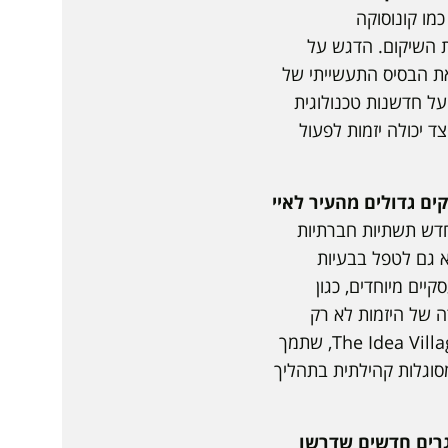
כמו קונוסוקה
את השיקום. הדגש על
יאת הבסיס התעשייתי של
על חדשנות טכנולוגית
ד יכולה יזמות לפעול
לינס לאחר הוריקן קטרינה בשנת 2005 שהפך חלקים גדולים מהעיר לאיי
מחדש תשתיות חברתיות
אפשרויות דיור אלא גם לטפל בבעיות
יים מיוחדים, כגון
 תפקידה של היזמות לא רק
בבנייתם מחדש של המבנים אלא בבניה מחדש של הקהילה עצמה. הקמת האקסלרטור The Idea Village, שתמך
מסוגלות קהילתית בתהליך
 אתגרים חדשים שדרשו