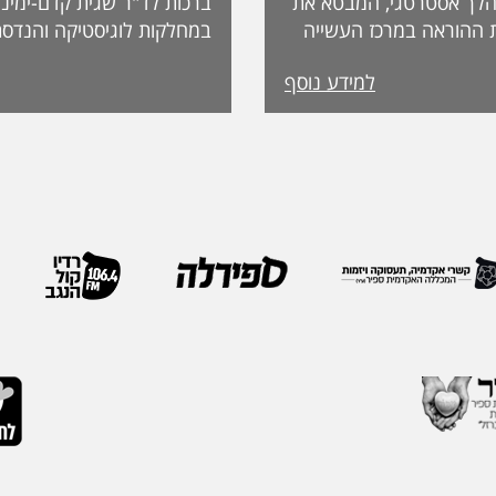
לך אסטרטגי, המבטא את
ברכות לד"ר שגית קדם-ימיני
 ההוראה במרכז העשייה
במחלקות לוגיסטיקה והנדסת
נות פדגוגית המותאמת
למידע נוסף
הדיקאנט עומדת אפרת
ה, אשת חינוך ופדגוגיה
International. מה
ה משלושה עשורים
שמעניקה האגודה לחבריה. 
 ובהובלת תהליכי חדשנות.
בשבוע שעבר במהלך הכנס ה
נים את תחום קידום
האגודה, שנערך בברצלונה,
תעמוד בראש דיקאנט
ואנשי מקצוע מובילים מרחבי
 בספיר - מהלך המבטא
IEOM היא אחת האגודות 
ית שמעניקה המכללה
בתחומי הנדסת התעשייה והנ
ויית הלמידה של הסטודנטים
ריירה שלה צברה ניסיון
ה, תקשורת, חדשנות