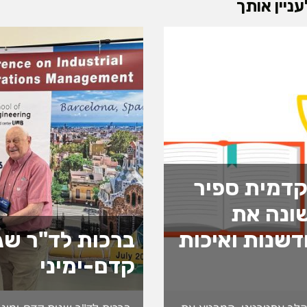
ניין אותך
דמית ספיר
ונה את
שנות ואיכות
ברכות לד"ר שג
קדם-ימיני