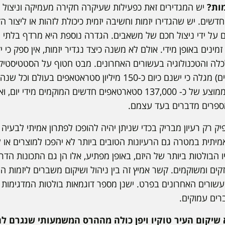
מות?
יש המגדירים זאת כפעילות שעיקרה חקירה מעמיקה וניצול ה
חדשים. יש שהגדירו יזמות וחשיבה יזמית כיכולת לזהות או ליצור ה
 על ידי ניצול חכם של משאבים. הגדרה נוספת היא מרדף בלתי 
נים באופן מידי. אולם לא משנה כיצד נגדיר יזמות, אין ספק כי י
ה והטכנולוגיה בעשורים האחרונים. מבט חטוף על הסטטיסטיק
סטארטאפים חדשים. זהו ממוצע של כ- 137,000 סטארטאפים חדשים המוקמי
ק רק רעיון מבריק בכדי שניתן יהיה להופכו לפתרון אמיתי לבעיה 
יתית במטרה גם הרעיונות הטובים ביותר לא יהפכו למוצרים או 
תיו הבולטות ביותר של היזם, באופן מפתיע, אלו הן גם התכונות הדר
ם ומשוקמים. קשר אמיץ זה בין ניהול ושיקום משברים ליזמות ה
עשורים האחרונים בפרט. ישנן מספר דוגמאות בולטות המדגימות 
רים עמוקים.
שיקום העיר טוקיו ויפן כולה מההרס המשמעותי שנגרם 