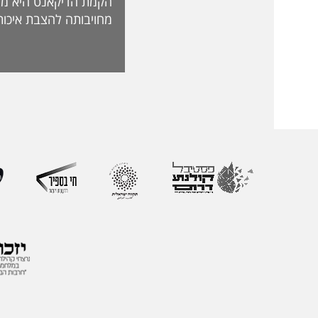
הקמת הדיקאנט היא מה
מחויבותה להצבת איכות
האקדמית ולהובלת חדש
לאתגרי העתיד. בראש 
ליברמן, דיקאנית ההורא
בעלת ניסיון של למעל
בהוראה, בפיתוח אקדמי
ליברמן הובילה במשך ש
ההוראה במכללה וכעת 
ההוראה הראשון שהוקם
את החשיבות האסטרטג
למצוינות בהוראה ולחו
והסטודנטיות. לאורך הק
רחב המחבר בין אקדמי
ולמידה דיגיטלית.