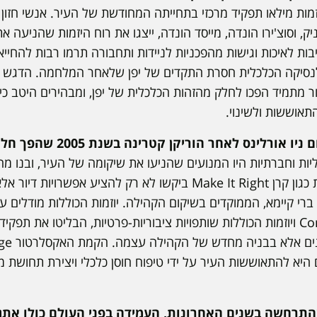
וזמות מילאו תפקיד מרכזי בתחייתה המחודשת של העיר. אנשי חזון 
, וסוצ'ירו הונדה, מייסד הונדה, ייצגו את רוח היזמות שהניעה 
יבות לאיכות וגישות מהפכניות לניידות ותחבורה תרמו רבות להחי
ת לנסיקה הכלכלית חסרת התקדים של יפן שלאחר המלחמה. הדגש 
ר מתמיד הפכו לחלק מהזהות הכלכלית של יפן, ומבהירים היטב כיצ
תאוששות ולשינוי.
דוגמא נוספת היא שיקום ניו אור
כליות וחברתיות היו המנועים שהניעו את שיקומה של העיר, ובנו 
וקהילתיות. יוזמות חברתיות כגון קרן Make It Right ביקשו לא רק להציע 
ברי קיימא, הממוקדים בשיקום הקהילה. יוזמות הכוללות מודלים עסק
Community Land Trusts ויוזמות הכוללות שותפויות ציבוריות-פרטיות, הבליטו את
 היא להתאוששות העיר על ידי טיפוח חוסן כלכלי ויצירת תחושת 
גיפת ה-COVID, שהתרחשה בשנים האחרונות, העמידה בפני העולם כולו