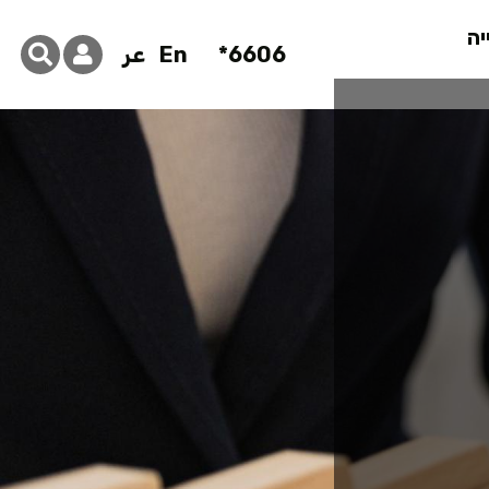
יה
6606*
En
عر