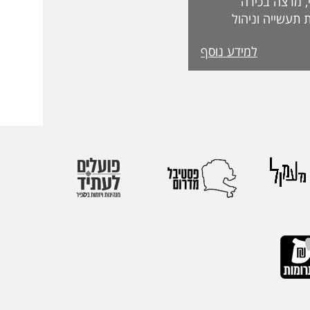
, מרצה בכירה
 תעשייה וניהול
בפקולטה לטכנולוגיה, על קבלת מעמד Fellow
למידע נוסף
מטעם האגודה הבינלאומית IEOM Society
הוקרות הגבוהות ביותר
ההוקרה הוענקה
אירופי התשיעי של
 בהשתתפות חוקרים
 העולם. אגודת
הבינלאומיות הגדולות
יהול.