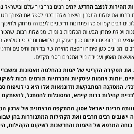
בות מהירות למצב החדש.
יזמים רבים ברחבי העולם ובישראל נ
רתמו את יכולות התכנון והייצור שלהן בכדי לספק את הצורך הגוב
גיים רבים קמו וסיפקו פתרונות חדשניים לעבודה מרחוק ולחינוך 
נות ויכולת פתרון הבעיות הגלומות ביזמות. ממשלות רבות, שהכי
אמצעים התומכים ביזמות כגון מענקים, הלוואות ותהליכי רגולציה מ
ים ומגוונים כגון פיתוח והפצה מהירה של בדיקות וחיסונים והדגימ
וששות מאסון ועמידה מול אתגרים חסרי תקדים.
את תפקידה הקריטי של יזמות בהחלמה מאסונות ומשברים
ים, יזמות ויוזמות עיסקיות וחברתיות תורמים רבות לשיק
כלכלי. המסקנה המתבקשת מדוגמאות אלו היא כי לטיפוח ס
לבניית קהילות ברות קיימא, המסוגלות להסתגל, להשתקם 
7 באוקטובר 2023, חוותה מדינת ישראל אסון. המתקפה הרצחנית של ארג
ה יישובים רבים חרבים ואת הקהילות המתגוררות בהן שבור
 כוחה המרפא של היזמות והחדשנות לשיקום הקהילות, היי