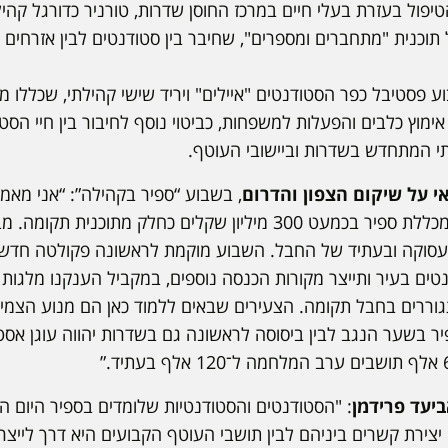
יפול בעזרת בעלי חיים במרכז החוסן שדרות, טורניר כדורגל קהילת
ל תוכנית "מתחברים ומספרים", שחיבר בין סטודנטים לבין אזרחים ות
פסטיבל כפר הסטודנטים "איילים" ויריד שישי קהילתי, שכללו מוז
 אימוץ כלבים והפעלות למשפחות, כביטוי נוסף לחיבור בין חיי הס
י המתחדש בשדרות וביישובי העוטף.
י על שיקום הצפון והדרום
, בשבוע “ספיר בקהילה”: “אני מאמי
לקהילה. לכן תקצבנו את מכללת ספיר בכמעט 300 מיליון שקלים כחלק מתו
סוקה ובעתיד של החבל. השבוע מוקמת לראשונה פקולטה חדש
ררים בחבל תקומה. הצעירים שבאים ללמוד כאן הם מנוע הצמיח
פיר בשער הנגב לבין ביסוסה לראשונה גם בשדרות יהווה עוגן אס
יעד פרידמן
: "הסטודנטים והסטודנטיות שלומדים בספיר היום ה
יצירת קשרים ביניהם לבין תושבי העוטף הקבועים היא דרך לייצר