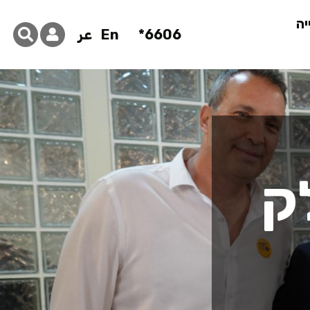
יה
6606*
En
عر
ק