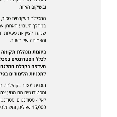
ובשיקום האזור.
המכללה האקדמית ספיר, בש
במהלך השבוע האחרון את 
שנועד לציין את פעילות ת
והצמיחה של האזור.
לכלל הסטודנטים במכל
העדפה בקבלת המלגה ל
לתכניות הלימודים בפק
תוכנית "ספיר בקהילה", 
והסטודנטים הם מנוע צמי
לאלף סטודנטים וסטודנטי
15,000 שקלים, ומשתלבים בלמעלה מ־60 פרויקטים חברתיים ברחבי חבל התקומה.