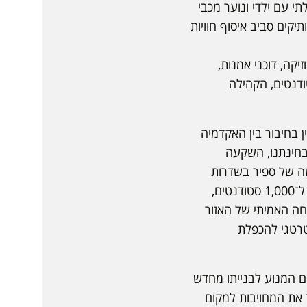
י עם ילדי ונוער מכבי
יקים סביב איסוף חוויות
יקה, דוכני אמנות,
טודנטים, הקהילה
ן בחיבור בין האקדמיה
כנית תקומה. מבחינתנו, השקעה
ה של ספיר בשדרות
שתגדיל את מספר הסטודנטים בעיר ותייצר מקורות הכנסה נוספים, במקביל הענקנו מלגות ל־1,000 סטודנטים,
ה האמיתי של האזור
טרטגי להכפלת
ם המנוע לבנייתו מחדש
 את המחויבות למקום