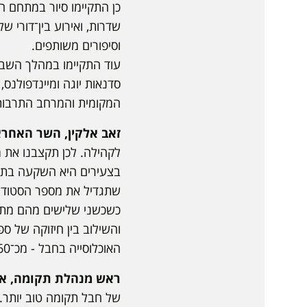
כן התקיימו סיור במתחם הט
שדרות, ואירוע בין־דורי ש
וסיפורים משותפים.
עוד התקיימו במהלך השבוע 
סדנאות יוגה ומיינדפולנס,
המקומית והמרחב התרבות
זאב אלקין, השר האחרא
בצעירים היא השקעה בתע
כשכשני שלישים מהם מתגו
והשילוב בין חיזוקה של ס
האוכלוסייה בחבל - מכ־60 אלף תושבים ערב המלחמה ל־120 אלף בעתיד.”
ראש מנהלת תקומה, אב
של חבל תקומה טוב יותר. 