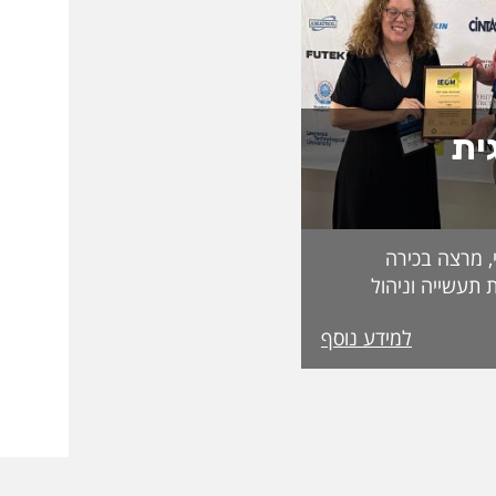
ית
, מרצה בכירה
 תעשייה וניהול
בפקולטה לטכנולוגיה, על קבלת מעמד Fellow
למידע נוסף
מטעם האגודה הבינלאומית IEOM Society
הוקרות הגבוהות ביותר
ההוקרה הוענקה
אירופי התשיעי של
 בהשתתפות חוקרים
 העולם. אגודת