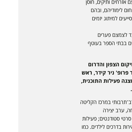
 אזרחים ותיקים, חוסן
ום לימודיהם, ובהם
יעים למיתוג יזמים
וא פרויקט החינוך לאנגלית ולמקצועות ה־STEM , שנועד לצמצם פערים
18 סטודנטים מספיר לתלמידים בבתי הספר בעוטף
קום הצפון והדרום
פרופ' ניר קידר, ראש
צגה פעילות התוכנית,
רב־תרבותי במרכז הקליטה
חה, ערב יצירה
סרטי סטודנטים; פעילות
הירות בדרכים לילדים. כמו