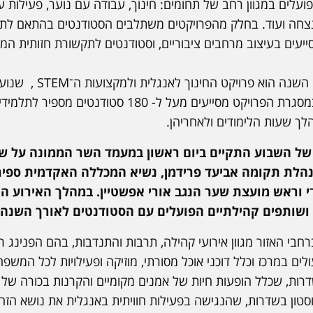
ועלים במגוון רחב של תחומים: חינוך, עבודה עם נוער, פעילות עם
הנצחה ועוד. בחלק מהפרויקטים משתלבים הסטודנטים בהתאם לתח
יעים בעיצוב מרחבים ציבוריים, וסטודנטים לתקשורת חזותית המסי
אחד הפרויקטים המרכזיים השנה ה
לימודיים בתחומים אלה. במסגרת הפרויקט מסייעים מעל ל- 0
הלך שעות הלימודים ולאחריהן.
של השבוע התקיים ביום ראשון במעמד השר הממונה על שי
נהלת תקומה אביעד פרידמן, נשיא המכללה האקדמית ספיר 
די וראש מועצת שער הנגב אורי אפשטיין. במהלך האירוע הו
שותפים קהילתיים הפועלים עם הסטודנטים לאורך השנה.
בי האזור מגוון אירועי קהילה, תרבות והתנדבות, בהם הפנינג 
לים במרכז וכלל דוכני אוכל מסורתי, מוזיקה ופעילויות לכל המשפ
רות, שכלל הופעות חיות של אמנים מקומיים והקרנות בכורה של 
 במרכז בוסטון בשדרות, שהנגישה בפעילות חוויתית באנגלית את נושא הז