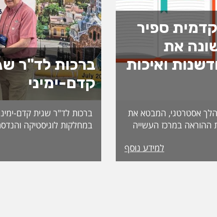
דמית ספיר
ונה את
שנות ואיכות
ברכות לד"ר שג
קדם-ימיני
לך אסטרטגי, המבטא את
ברכות לד"ר שגית קדם-ימיני
 ההוראה במרכז העשייה
במחלקות לוגיסטיקה והנדסת
נות פדגוגית המותאמת
למידע נוסף
הדיקאנט עומדת אפרת
ה, אשת חינוך ופדגוגיה
International. מה
ה משלושה עשורים
שמעניקה האגודה לחבריה. 
 ובהובלת תהליכי חדשנות.
בשבוע שעבר במהלך הכנס ה
נים את תחום קידום
האגודה, שנערך בברצלונה,
תעמוד בראש דיקאנט
ואנשי מקצוע מובילים מרחבי