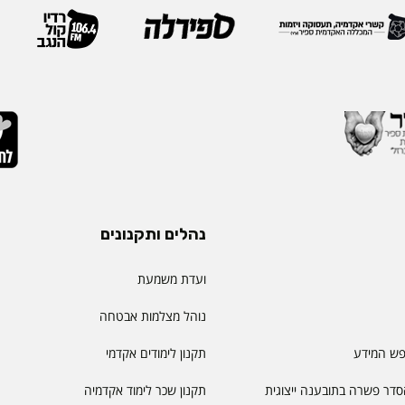
 בספיר - מהלך המבטא
IEOM היא אחת האגודות 
ית שמעניקה המכללה
בתחומי הנדסת התעשייה והנ
ויית הלמידה של הסטודנטים
ריירה שלה צברה ניסיון
ה, תקשורת, חדשנות
נהלים ותקנונים
ועדת משמעת
נוהל מצלמות אבטחה
פש המידע
תקנון לימודים אקדמי
דר פשרה בתובענה ייצוגית
תקנון שכר לימוד אקדמיה