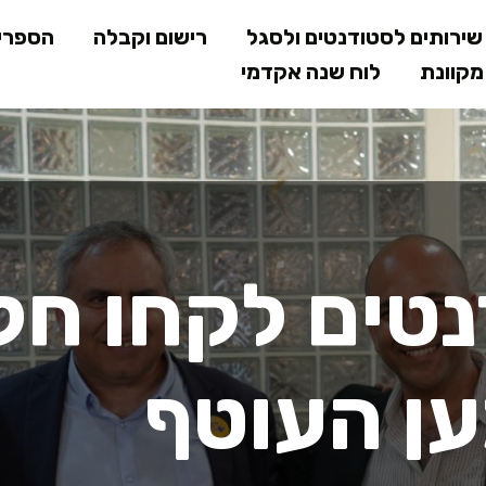
דילוג
ירותים לסטודנטים ולסגל
רישום וקבלה
הספרי
לתוכן
קוונת
לוח שנה אקדמי
המרכזי
טים לקחו חל
ן העוטף