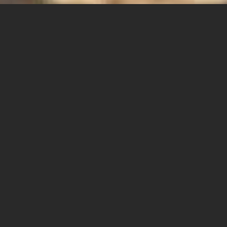
השבוע התארחו בשדרות שר
הכלכלה ניר ברקת וצמרת
משרדו ונפגשו עם ראשי רשויות
מקומיות מהאזור ועם נשיא
המכללה האקדמית ספיר, פרופ'
ניר קידר.
השר ציין את הצמיחה והשגשוג יוצאי הדופן של אזור עוטף עזה
והנגב המערבי, על אף האיומים הביטחוניים והאתגרים
החברתיים והכלכליים, והדגיש את הצורך להמשיך ולפתח את
האזור ובתוך כך גם את ספיר כמנוע צמיחה מרכזי של האזור
וכמקור להשכלה גבוהה איכותית ורלוונטית, התורמת לתושבי