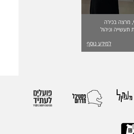
, מרצה בכירה
 תעשייה וניהול
בפקולטה לטכנולוגיה, על קבלת מעמד Fellow
למידע נוסף
מטעם האגודה הבינלאומית IEOM Society
הוקרות הגבוהות ביותר
ההוקרה הוענקה
אירופי התשיעי של
 בהשתתפות חוקרים
 העולם. אגודת
הבינלאומיות הגדולות
יהול.