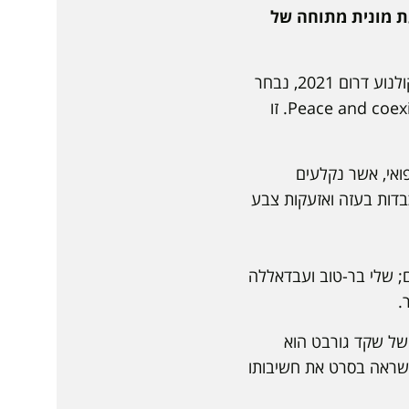
עת מונית מתוחה של
סרטו הקצר של גורבט (30), תסריטאי, במאי, צלם, ועורך, זוכה פרס "דקה דרום" בפסטיבל קולנוע דרום 2021, נבחר
להשתתף בפסטיבל לסרטים קצרים לשלום ודו קיום בעיראק Peace and coexistence short film festival. זו
ע יהודי יפואי, אשר נקלעים
בדות בעזה ואזעקות צבע
ם; שלי בר-טוב ועבדאללה
.
של שקד גורבט הוא
 שראה בסרט את חשיבותו