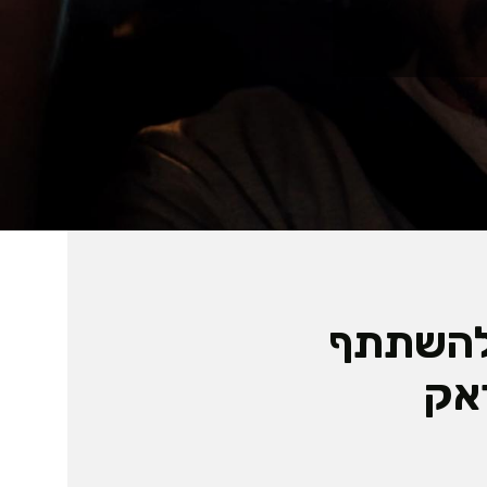
 להשתתף
אק