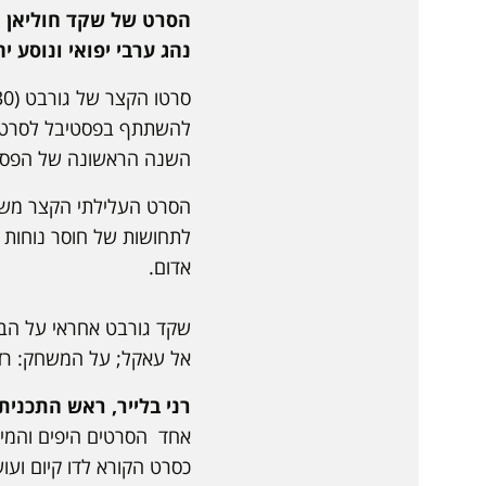
הסרט של שקד חוליאן ג
נהג ערבי יפואי ונוסע י
השנה הראשונה של הפסטיב
לתחושות של חוסר נוחות כ
אדום.
שקד גורבט אחראי על הבימ
אל עאקל; על המשחק: רז
רני בלייר, ראש התכני
אחד הסרטים היפים והמיו
כסרט הקורא לדו קיום וע