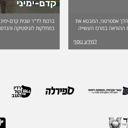
קדם-ימיני
לך אסטרטגי, המבטא את
ברכות לד"ר שגית קדם-ימיני
 ההוראה במרכז העשייה
במחלקות לוגיסטיקה והנדסת
נות פדגוגית המותאמת
למידע נוסף
הדיקאנט עומדת אפרת
ה, אשת חינוך ופדגוגיה
International. מה
ה משלושה עשורים
שמעניקה האגודה לחבריה. 
 ובהובלת תהליכי חדשנות.
בשבוע שעבר במהלך הכנס ה
נים את תחום קידום
האגודה, שנערך בברצלונה,
תעמוד בראש דיקאנט
ואנשי מקצוע מובילים מרחבי
 בספיר - מהלך המבטא
IEOM היא אחת האגודות 
ית שמעניקה המכללה
בתחומי הנדסת התעשייה והנ
ויית הלמידה של הסטודנטים
ריירה שלה צברה ניסיון
ה, תקשורת, חדשנות