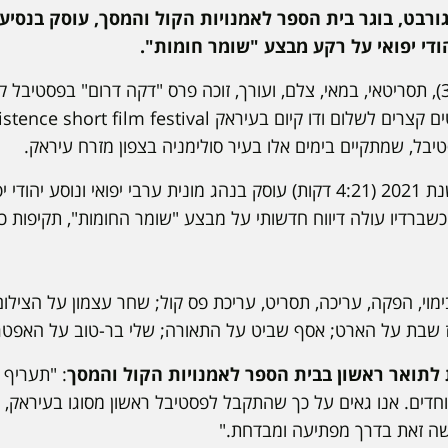
ורבט, בוגר בית הספר לאמנויות הקול והמסך, עוסק בנסי
הודי יפואי על רקע מבצע "שומר חומות".
ל, שמתקיים בימים אלו בעיר סולימניה בצפון מזרח עיראק.
הסרט העלילתי הקצר משנת 2021 (4:21 דקות) עוסק בנהג מונית ערבי יפואי ונוס
שברדיו עולה דיווח חדשותי על מבצע "שומר החומות", תקיפות כ
וי, הפקה, עריכה, תסריט, עריכת פס קול; שחר עצמון על הצילו
 שבת על הארט; אסף שביט על התאורה; שלי בר-טוב על האפטר
ת לתואר ראשון בבית הספר לאמנויות הקול והמסך
: "תעריף 
חדים. אנו גאים על כך שהתקבל לפסטיבל ראשון מסוגו בעיראק,
ושה זאת בדרך מפתיעה ומבדחת."