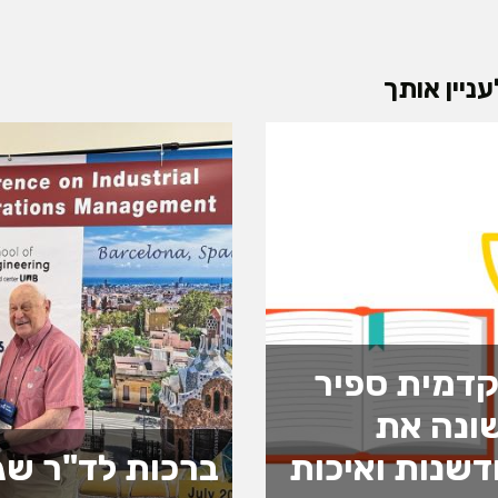
ניין אותך
דמית ספיר
ונה את
שנות ואיכות
ברכות לד"ר שג