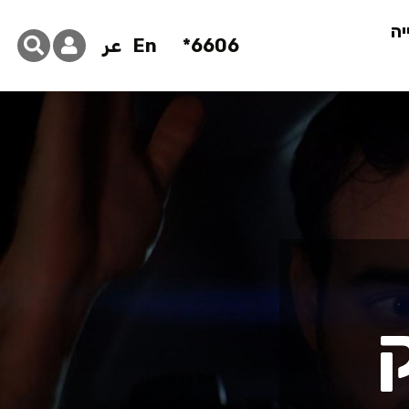
יה
6606*
En
عر