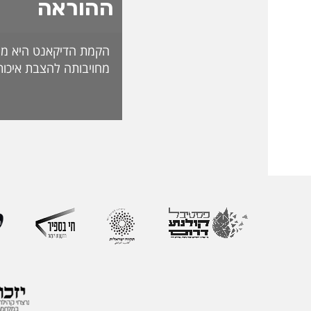
ההוראה
הקמת הדיקאנט היא מה
מחויבותה להצבת איכות
האקדמית ולהובלת חדש
לאתגרי העתיד. בראש 
ליברמן, דיקאנית ההורא
בעלת ניסיון של למעל
בהוראה, בפיתוח אקדמי
ליברמן הובילה במשך ש
ההוראה במכללה וכעת 
ההוראה הראשון שהוקם
את החשיבות האסטרטג
למצוינות בהוראה ולחו
והסטודנטיות. לאורך הק
רחב המחבר בין אקדמי
ולמידה דיגיטלית.