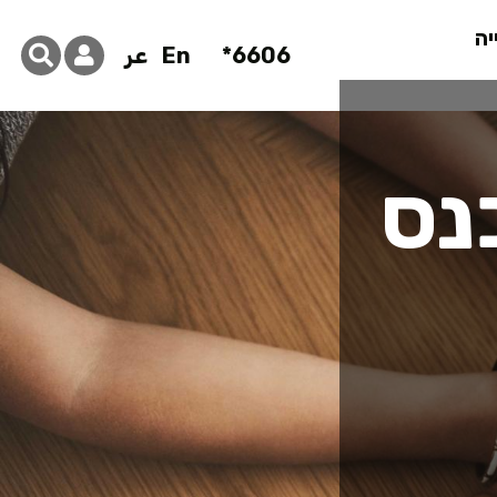
יה
6606*
En
عر
נס