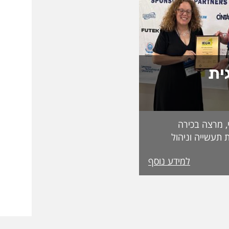
ית
, מרצה בכירה
 תעשייה וניהול
בפקולטה לטכנולוגיה, על קבלת מעמד Fellow
למידע נוסף
מטעם האגודה הבינלאומית IEOM Society
הוקרות הגבוהות ביותר
ההוקרה הוענקה
אירופי התשיעי של
 בהשתתפות חוקרים
 העולם. אגודת