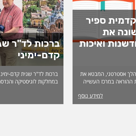
דמית ספיר
ונה את
שנות ואיכות
ברכות לד"ר שג
קדם-ימיני
לך אסטרטגי, המבטא את
ברכות לד"ר שגית קדם-ימיני
 ההוראה במרכז העשייה
במחלקות לוגיסטיקה והנדסת
נות פדגוגית המותאמת
למידע נוסף
הדיקאנט עומדת אפרת
ה, אשת חינוך ופדגוגיה
International. מה
ה משלושה עשורים
שמעניקה האגודה לחבריה. 
 ובהובלת תהליכי חדשנות.
בשבוע שעבר במהלך הכנס ה
נים את תחום קידום
האגודה, שנערך בברצלונה,
תעמוד בראש דיקאנט
ואנשי מקצוע מובילים מרחבי