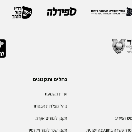
 בספיר - מהלך המבטא
IEOM היא אחת האגודות 
ית שמעניקה המכללה
בתחומי הנדסת התעשייה והנ
ויית הלמידה של הסטודנטים
ריירה שלה צברה ניסיון
ה, תקשורת, חדשנות
נהלים ותקנונים
ועדת משמעת
נוהל מצלמות אבטחה
פש המידע
תקנון לימודים אקדמי
דר פשרה בתובענה ייצוגית
תקנון שכר לימוד אקדמיה