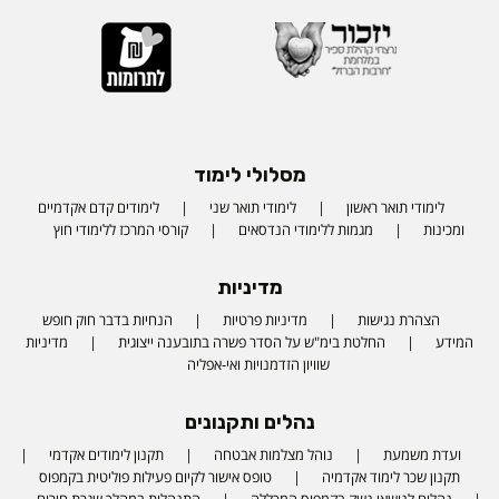
מסלולי לימוד
לימודי תואר ראשון
לימודי תואר שני
לימודים קדם אקדמיים
ומכינות
מגמות ללימודי הנדסאים
קורסי המרכז ללימודי חוץ
מדיניות
הצהרת נגישות
מדיניות פרטיות
הנחיות בדבר חוק חופש
המידע
החלטת בימ"ש על הסדר פשרה בתובענה ייצוגית
מדיניות
שוויון הזדמנויות ואי-אפליה
נהלים ותקנונים
ועדת משמעת
נוהל מצלמות אבטחה
תקנון לימודים אקדמי
תקנון שכר לימוד אקדמיה
טופס אישור לקיום פעילות פוליטית בקמפוס
נהלים לנושאי נשק בקמפוס המכללה
התנהלות במהלך שגרת חירום