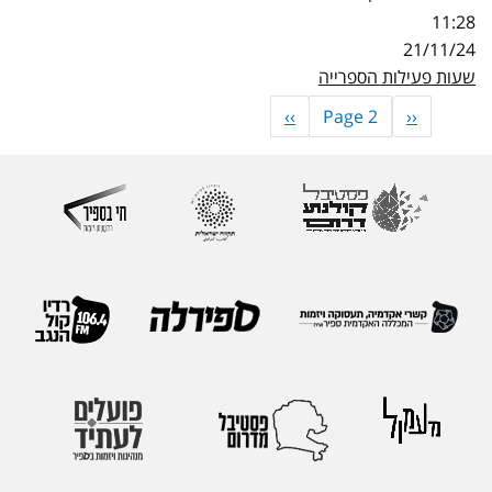
11:28
21/11/24
שעות פעילות הספרייה
Pagination
‹‹
לעמוד
Page 2
››
לעמוד
הקודם
הבא