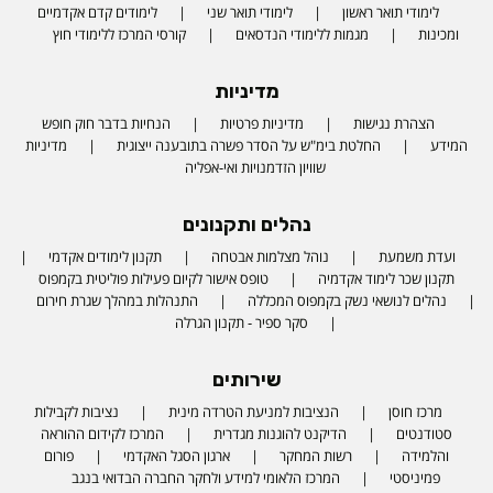
לימודי תואר ראשון
לימודי תואר שני
לימודים קדם אקדמיים
ומכינות
מגמות ללימודי הנדסאים
קורסי המרכז ללימודי חוץ
מדיניות
הצהרת נגישות
מדיניות פרטיות
הנחיות בדבר חוק חופש
המידע
החלטת בימ"ש על הסדר פשרה בתובענה ייצוגית
מדיניות
שוויון הזדמנויות ואי-אפליה
נהלים ותקנונים
ועדת משמעת
נוהל מצלמות אבטחה
תקנון לימודים אקדמי
תקנון שכר לימוד אקדמיה
טופס אישור לקיום פעילות פוליטית בקמפוס
נהלים לנושאי נשק בקמפוס המכללה
התנהלות במהלך שגרת חירום
סקר ספיר - תקנון הגרלה
שירותים
מרכז חוסן
הנציבות למניעת הטרדה מינית
נציבות לקבילות
סטודנטים
הדיקנט להוגנות מגדרית
המרכז לקידום ההוראה
והלמידה
רשות המחקר
ארגון הסגל האקדמי
פורום
פמיניסטי
המרכז הלאומי למידע ולחקר החברה הבדואי בנגב