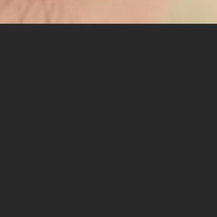
פוטותרפיה הינו תחום ליווי רגשי - תחום מפותח מאוד, בזכות
השימוש באומנות הנגישה לנו ביותר - צילום בטלפון הנייד.
בסדנה אנו רותמים את הטלפון הנייד לטובת התבוננות
במציאות ופיתוח הביטוי האישי והרגשי שלנו.
בסיום הסדנה תיערך בספיר תערוכת צילומים מתוצריה
הסעה לסדנה תצא מהמכללה.
מס' המקומות מוגבל ל-30 משתתפות ומשתתפים.
הסדנה מיועדת לסטודנטים ולסטודנטיות של שער
לאקדמיה בלבד.