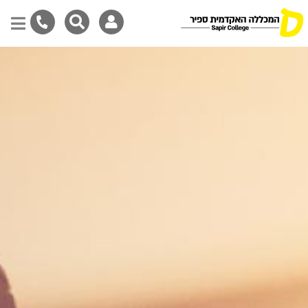
Skip
to
main
content