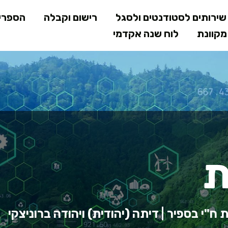
דילוג
ירותים לסטודנטים ולסגל
רישום וקבלה
הספרי
לתוכן
קוונת
לוח שנה אקדמי
המרכזי
ת
 ח"י בספיר | דיתה (יהודית) ויהודה ברוניצקי