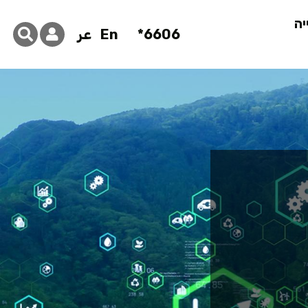
יה
6606*
En
عر