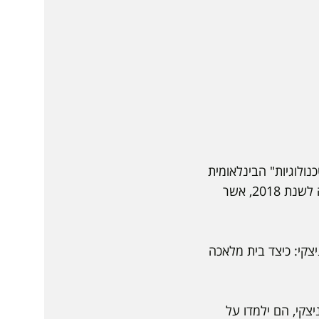
כנולוגיות" הבינלאומית
לאנרגיה וחשמל, אשר הונפקה בבורסה לניירות ערך בת"א. כלת וחתן פרס ישראל לתעשייה לשנת 2018, אשר
צקי: כיצד בית מלאכה
צקי, הם ילמדו על