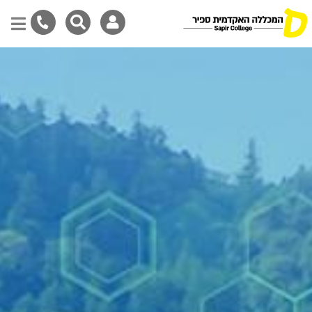
Skip
to
main
content