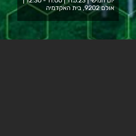
יום חמישי | 11.5.23 | 11:00 - 12:30 |
אולם 9202, בית האקדמיה
עקב המצב הביטחוני, האירוע
מבוטל.
מועדון יזמות והמחלקה לשיווק טכנולוגי
מתכבדים להזמין אתכם ואתכן:
סטודנטים, סטודנטיות, סגל וקהל הרחב
להרצאת יזמות מעוררת השראה עם בכירי
וחלוצי התעשייה יהודה ודיתה ברוניצקי.