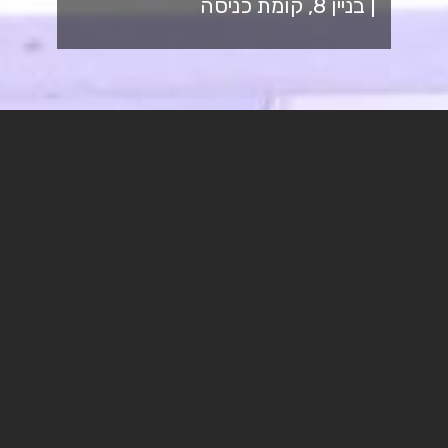
| בניין 8, קומת כניסה
בואו להתנדב איתנו!
מזמינים אתכם.ן לקחת חלק
בעשייה חברתית ותרומה
לקהילה, שתזכה אתכם ב-2
נק"ז.
בואו לתרום ולהיתרם!