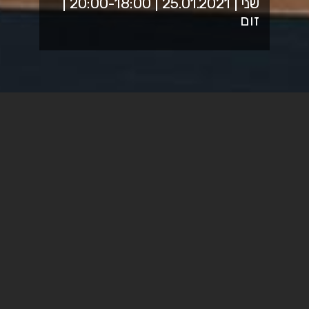
שני | 25.01.2021 | 20:00-18:00 |
זום
מפגש עם האנשים שמאחורי
המילים
ניפגש עם
יונתן קונדה
, אמן הפואטרי סלאם לסדנה חווייתית
שתכלול: מופע קצר, טיפים לכתיבה טובה ואף נתנסה בכתיבה.
בהמשך, נקיים תחרות "פואטרי סלאם" נושאת פרס, בה
יתמודדו טקסטים שהגישו מראש כותבים על מגפת הקורונה,
הזום והסגר.
ולפני כל זה נפגוש את
שלומית מסינג,
סופרת וסטודנטית