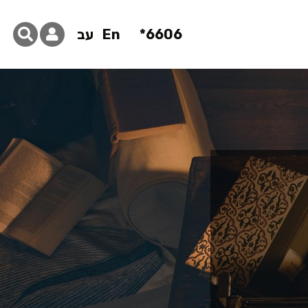
6606*
En
עב