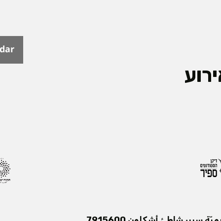
ndar
רוע
ميّة سبير شاطئ أشكلون 7915600