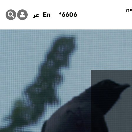
יה
6606*
En
عر