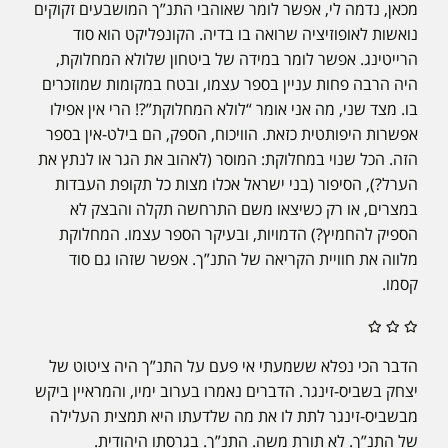
מכאן, נדמה לי, אפשר לומר שאוהבי התנ”ך המושבעים זקוקים
נואשות לאופוזיציה שרואה בו בדיה. הקונפליקט הוא סוד
הרייטינג. אפשר לומר במידה של ביטחון שלולא המחלוקת,
היה הרבה פחות עניין בספר עצמו, ובטח במקומות שמוזכרים
בו. מצד שני, מה אני אומר “לולא המחלוקת”?! הרי אין אפילו
אפשרות היפותטית כזאת. הוויכוח, הספק, הם בילט-אין בספר
הזה. הכל שנוי במחלוקת: המוסר (לאהוב את הגר או לנתץ את
הערל?), הסיפור (בני ישראל אכלו מצות כל תקופת העבדות
במצרים, או רק כשיצאו משם התרחשה תקלה והבצק לא
הספיק להחמיץ?) הדמויות, ובעיקר הספר עצמו. המחלוקת
מלווה את חוויית הקריאה של התנ”ך. אפשר שזהו גם סוד
קסמו.
הדבר הכי נפלא ששמעתי אי פעם על התנ”ך היה ציטוט של
יצחק בשביס-זינגר. הדברים נאמרו בערוב ימיו, והמראיין ביקש
מבשביס-זינגר לתת לו את מה שלדעתו היא תמצית העלילה
של התנ”ך. לא תורת משה. התנ”ך. בגרסתו היהודית.