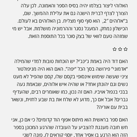
האלוהי ליצור בצלמו יהיה בסיס הספר והאמונה. לכן עלה
הצורך לצרף לברית הישנה גם את עלילת ההמשך. שם,
ב”אלוהים 2″, הוא סוף סוף מצליח. בן האלוהים בא לעולם.
הכישלון נמחק. המעגל נסגר וההרמוניה מושלמת. אבל יש מי
שמזהה טעם לוואי של בצק סוכר בכל התוספת הזאת.
האם דוד היה באמת ג’ינג’י? יש הוכחות טובות למדי שהמילה
“אדמוני” פירושה בסך הכל “יפה”. האם הוא היה מניפולטור
ציני שעשה שימוש אינסופי בקסם שלו, קסם שהפיל לא מעט
נשים וגם יהונתן אחד? או שהיה איש אלוהים, שבאמת געה
בבכי בנפול אויביו. האם זה נכון, כמו שאומרים רבים, שהעדיף
גברים? אבל אם כך, מדוע לא שלח את בת שבע לחזית, ונשאר
בבית עם אוריה?
האם ספר בראשית הוא מיתוס אפוף הוד קדומים? כי אם כן, אני
חש חובה מענגת להצביע על העובדה שהרגע המכונן בספר
הזה הוא הרגע בו אסיר אחד, יוסף קוראים לו, פונה לשני