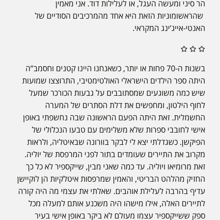
הר סיני ומעשה העגל, או לעלילות דוד. אני מאמין
שהראשומוניות הזאת היא אחד מהמרכיבים הסודיים של
האנטי-אייג’ינג המקראי.
בשנות ה-70 פחות או יותר, כשאנחנו היינו קטנים וחסמב”ה
היתה ספר הילדים הישראלי האולטימטיבי, התרוצצו שמועות
שיש כמה משוגעים שמסתובבים על גבעות הכורכר שמעל
לחוף הילטון, ומחפשים את דלת הסתרים של המערה
החשמלית. זאת היתה הפעם הראשונה שבה נחשפתי באופן
אישי לחובבי ספרות שלא משלימים עם טבעו הנכלולי של
הפיקשן. כשגדלתי יצא לי לבקר בוורונה שבאיטליה, ולראות
מקרוב את התיירים שעומדים בתור לפני המרפסת של יוליה.
זאת מרומיאו ויוליה. עד כמה שאני מבין, שייקספיר לא כל כך
החזיק מהלהט הבריטי, והאמין שמרפסות איטלקיות הן לוקיישן
עדיף בהרבה לעלילת אוהבים. שאלתי את עצמי מה היה קורה
לתיירים האלה, אילו מישהו היה משכנע אותם למעלה מכל
ספק ששייקספיר עצמו מעולם לא ביקר באופן אישי בעיר