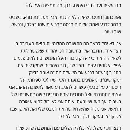
מבראשית ועד דברי הימים. ובכן, מה תמצית העלילה?
זאת כמובן חתיכת שאלה לא הוגנת. אבל מעניינת נורא. בשביס
הרהר לרגע ואמר: אלוהים מנסה לברוא מישהו בצלמו, ונכשל.
שוב ושוב.
אני לא יכול לתאר מה התשובה המלוטשת הזאת העבירה בי.
מצד אחד, מדובר אולי בתשובה הכי יהודית שאפשר לתת
לשאלה הזאת. כי לא רק גיבורי העל האנושיים מלאים פגמים.
אפילו אלוהים עצמו. מצד שני, רוב היהודים שמקדשים את
התנ”ך (ונעזוב לרגע את השאלה מה זה אומר בדיוק
“מקדשים”), ומאמינים במעמד העל שלו (על ספרותי, על
היסטורי, על טבעי) עשויים להגיב רע מאוד לתשובה הזאת. אני
עצמי התחנכתי אצל מחנכים שהיו מגיבים קשה לתשובתו של
בשביס, אך מאז ששמעתי אותה אני לא יכול להוציא אותה
מראשי. אני מניח שהיא חידשה את המבט שלי ואת האופן שבו
אני קורא. בעיקר תנ”ך, אבל לא רק.
הנצרות, למשל, לא יכלה להשלים עם המחשבה שהכישלון