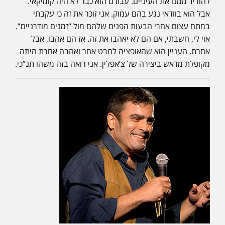
להוריד ממנו את העיניים. עבורם הוא כבר לא היה קומיקאי.
אבל הוא בוודאי נגע בהם עמוק. אני זוכר את זה כי עקבתי
במתח עצום אחרי הבעות הפנים שלהם מול “זמנים מודרניים”.
אוי לי, חשבתי, אם הם לא יאהבו את זה. אז הם אהבו, אבל
אחרת. העניין הוא שהאופציה למבט אחר ואהבה אחרת היתה
מקופלת מראש ביצירה של צ’אפלין. אני רואה בזה משהו תנ”כי.