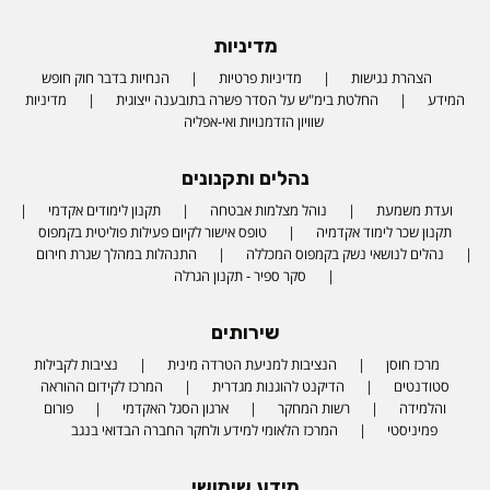
מדיניות
הצהרת נגישות
מדיניות פרטיות
הנחיות בדבר חוק חופש
המידע
החלטת בימ"ש על הסדר פשרה בתובענה ייצוגית
מדיניות
שוויון הזדמנויות ואי-אפליה
נהלים ותקנונים
ועדת משמעת
נוהל מצלמות אבטחה
תקנון לימודים אקדמי
תקנון שכר לימוד אקדמיה
טופס אישור לקיום פעילות פוליטית בקמפוס
נהלים לנושאי נשק בקמפוס המכללה
התנהלות במהלך שגרת חירום
סקר ספיר - תקנון הגרלה
שירותים
מרכז חוסן
הנציבות למניעת הטרדה מינית
נציבות לקבילות
סטודנטים
הדיקנט להוגנות מגדרית
המרכז לקידום ההוראה
והלמידה
רשות המחקר
ארגון הסגל האקדמי
פורום
פמיניסטי
המרכז הלאומי למידע ולחקר החברה הבדואי בנגב
מידע שימושי