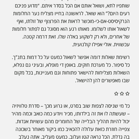
שותפיו לתא, ושואל אותם אם הכל בסדר איתם. “מדוע פניכם
רעים היום?” הוא שואל. לראשונה בחייו מצליח נער החלומות
הנרקיסיסט-אם-כי-מוכשר לראות את הפרצוף של זולתו, ואף
לשאול אותו לשלומו. מאותו רגע הוא מסוגל גם לפתור חלומות
של אחרים, ולא רק לשקוע באלה שלו. זאת דרמה קטנה.
עכשווית. אולי אפילו קולנועית.
רשימת שאלות דומה אפשר לשאול כמעט על כל דמות בתנ”ך.
כל סיפור. כל מערכת חוקים. באופן די מופלא, ובעיני גם נפלא,
השאלות מצליחות להישאר פתוחות וגם מעניינות, בכל מקום
שבו מאפשרים להן להישאל.
כל מי שניסה לצפות שוב בסרט, או גרוע מכך – סדרת טלוויזיה
– שעשתה לו את זה בילדותו, מכיר ויודע כמה כואב וכמה מהיר
יכול להיות תהליך הבלייה של החומרים מהם עשויות אגדות.
צפייה חוזרת כזאת עלולה להכאיב כמו ביקור מאוחר בשכונה
בה גדלת. הכל נראה קטן ועלוב. כמעט מעליב. אתה נעלב