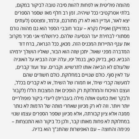
מהומה פוליטית או לפחות להוות סיבה טובה לביקור במקום,
בלתי אטרקטיבי ככל שיהיה. זמן רב חלף מאז שספר הספרים
יצא לאור, ועדיין הוא לא רק מתורגם, ונלמד, ומצוטט (לעתים
במדוייק!) ואפילו נקרא – עבור חובבי הספר הוא גם מהווה גורם
מסתורי לבחירת יעד הנסיעה שלהם. כירושלמי אני מכיר מקרוב
את ענף התיירות המכניס הזה. מכאן, ככל הנראה, ברח דוד
המדברה מפני שאול. יתכן שזה הוא הבור, שאליו הושלך ירמיהו
הנביא. כאן, בדיוק כאן, בנמל יפו, עלה יונה הנביא על האוניה
שלעולם לא הביאה אותו לתרשיש. וקברים. עוד ועוד קברים,
עד לאין סוף. כולם שנויים במחלוקת. כולם חשודים שהם
למעשה קברי שיח’, או חמורו של השיח’, או לא קברים בכלל,
ועצם הוויכוח והמחלוקת רק הופכים את המצבות הללו (לקבור
ולבקר זאת כמעט אותה מילה בעברית) ליעדי ביקור פופולריים
יותר ויותר. וזה לא רק מכיוון שאחרי מותה של הדמות לא נותר
ממנה אלא ציון קבורתה, אלא מכיוון שספר הספרים עצמו שנוי
במחלוקת לא פחות מאותו קבר, ולכן כל ביקור הוא התנצחות –
פנימה והחוצה – עם האפשרות שהתנ”ך הוא בדיה.