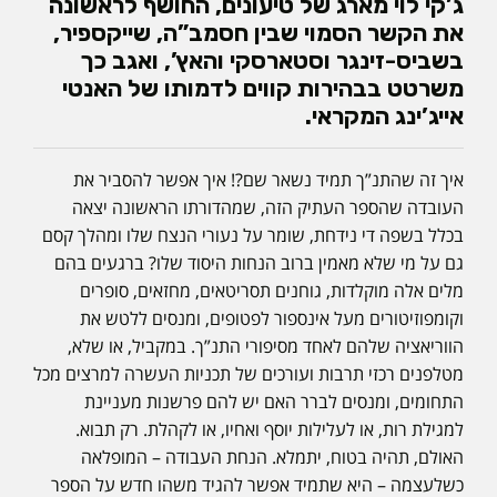
ג’קי לוי מארג של טיעונים, החושף לראשונה
את הקשר הסמוי שבין חסמב”ה, שייקספיר,
בשביס-זינגר וסטארסקי והאץ’, ואגב כך
משרטט בבהירות קווים לדמותו של האנטי
אייג’ינג המקראי.
איך זה שהתנ”ך תמיד נשאר שם?! איך אפשר להסביר את
העובדה שהספר העתיק הזה, שמהדורתו הראשונה יצאה
בכלל בשפה די נידחת, שומר על נעורי הנצח שלו ומהלך קסם
גם על מי שלא מאמין ברוב הנחות היסוד שלו? ברגעים בהם
מלים אלה מוקלדות, גוחנים תסריטאים, מחזאים, סופרים
וקומפוזיטורים מעל אינספור לפטופים, ומנסים ללטש את
הווריאציה שלהם לאחד מסיפורי התנ”ך. במקביל, או שלא,
מטלפנים רכזי תרבות ועורכים של תכניות העשרה למרצים מכל
התחומים, ומנסים לברר האם יש להם פרשנות מעניינת
למגילת רות, או לעלילות יוסף ואחיו, או לקהלת. רק תבוא.
האולם, תהיה בטוח, יתמלא. הנחת העבודה – המופלאה
כשלעצמה – היא שתמיד אפשר להגיד משהו חדש על הספר