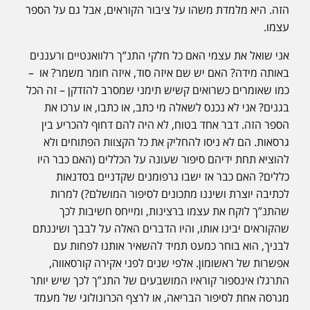
הזה. היא מלמדת משהו על ציבור הקוראים, אבל גם על הספר
עצמו.
אני שואל את עצמי האם כל חלקי התנ”ך רלוואנטיים ורעננים
באותה מידה? האם יש שם איזה סוד, איזה חומר משמר? או –
כמו שאומרים כשרואים קשיש תימני שמסרב להזדקן – זה הכל
בגנים? אני לא נכנס לשאלה מי כתב, או כתבו, או ערכו את
הספר הזה. דבר אחד בטוח, לא היה להם דחוף להכריע בין
גרסאות. הם לא ניסו להחליק את כל הקצוות הפתוחים ולא
להוציא תחת ידיהם סיפור שעונה על הכללים (האם כבר היו
כללים? האם כבר אז ישבו גרפומנים שקדניים בסדנאות
לכתיבה יוצרת ושיננו מתכונים לסיפור המושלם?) למרות
שהתנ”ך לוקח את עצמו ברצינות, ומייחס חשיבות לכך
שהקוראים יבינו אותו, והיו הדברים האלה על לבבך ושיננתם
לבניך, הוא בוחר כמעט תמיד להשאיר אותנו לפחות עם
אפשרות של ראשומון. אלפי שנים לפני אקירה קורסאווה,
התרגלו אינספור קוראיו המושבעים של התנ”ך לכך שיש יותר
מגרסה אחת לסיפור הבריאה, או לרצף הכרונולוגי של מעמד