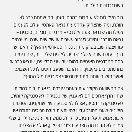
בשם זכרונות הילדות.
רוב העלילות לא עומדות במבחן הזמן. מה שמתח כבר לא
מותח, ומה שהצחיק עד דמעות נראה פאתטי ועילג. לפעמים
אפילו מה שנראה פעם אלגנטי – מרגלים, נוכלים, סוכנים –
נראה חובבני ומיוזע כעבור עשרים או שלושים שנה. מי ירהיב
עוז ויצפה שוב בפרק מתוך, נניח, סטארסקי והאץ’ ?! האם יש
דרך בעולם שבה אוכל להסביר, לילדים שלי נניח, שהיו ימים
בהם המרדפים האיטיים-למות של שני הבלשים, שנראו כבר אז
כמו מתנדבים בקיבוץ, היו הדבר שפעם חיכינו לו כל השבוע,
ואשר הושיב אותנו מתוחים וכסוסי צפורניים מול המסך?
אם ההשוואה הקולנועית באמת עובדת, כי אז חייבים להודות
שחיי מדף ארוכים הם לא עניין של טכניקה. לא טכניקה קומית,
לא טכניקה דרמטית, אפילו לא טכניקה של שחקנים. הסרטים
הישנים שאני מסוגל עדיין להשתאות מולם מכילים בתוכם איזו
איכות אנושית על זמנית. כך קרה, ממש מול עיני, שהילדים שלי
אמנם לא הבינו מה מצחיק בצ’רלי צ’פלין, אבל לא הצליחו