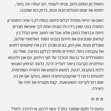
הזאת? מן הסתם כלום, עניתי לעצמי. הם יעמדו יפה בתור,
יחתמו את שמם ויצטלמו זוגות זוגות, בדיוק כמו שתכננו.
האם אני הייתי מתחיל לבלוס פיתות בפסח רק כי איזה היסטוריון
התוודה בפני שאין בידיו ולו הוכחה אחת לכך שיציאת מצרים
היתה ונבראה? כמובן שלא. אבל אני חושב שיש הבדל בין
קוראים שצובעים את חייהם בצבעי הספר האלמותי שלהם,
(אוכלים מצות, אוזן המן, בונים סוכה) לבין אלו שיוצאים לחפש
את עקבותיו בחול. התיירים מתחת לבלקון בוורונה, ואולי גם
המטורללים על גבעות הכורכר של חוף הילטון, הם אכן הדוגמא
החילונית הקרובה ביותר לעלייה לרגל, כלומר הניסיון האנושי
ללכת בעקבות, לגעת, למשש ולממש את החווייה הספרותית.
לפעמים נדמה לי שהקונקרטיזציה הזאת, בעיקר אם אין בה
שום רמז לקריצה משועשעת, קצת מקצרת את ימיה של
היצירה.
כמעט כל מקום שמוזכר בתנ”ך עשוי לרגש, או להרגיז, לחולל