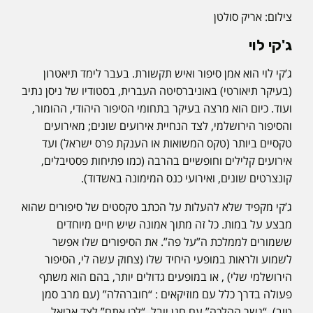
צילום: אריק סולטן
ג'קי לוי
ג’קי לוי הוא אמן סיפור ואיש תקשורת. בעבר לימד תיאטרון
(בעיקר תיאורטי) באוניברסיטה העברית, בסטודיו של ניסן נתיב
ועוד. כיום הוא מרצה בעיקר בתחומי הסיפור היהודי, ההומור,
והסיפור הירושלמי, לצד הנחיית אירועים שונים; מאירועים
טקסיים ביותר (טקס המשואות או הענקת פרס ישראל) ועד
אירועים קלילים וחופשיים בהרבה (כמו פתיחות פסטיבלים,
קונצרטים שונים, ואירועי כנס המימונה באשדוד).
ג’קי מקפיד שלא להעלות על הכתב טקסטים של סיפורים שהוא
מבצע על במות. כל זה מתוך אמונה שיש חיים מיוחדים
ששמורים לממלכת ה”על פה”. את הסיפורים שלו אפשר
לשמוע ולראות במופעי היחיד שלו (צחוק עשה לי, הסיפור
הירושלמי שלי) , או במופעים גדולים יותר, בהם הוא משתף
פעולה בדרך כלל עם מוזיקאים : “חוברהלה” (עם מרב סמן
טוב), “גשר ההלכה” עם חנן יובל, “לכו אתם” לצד אריאל