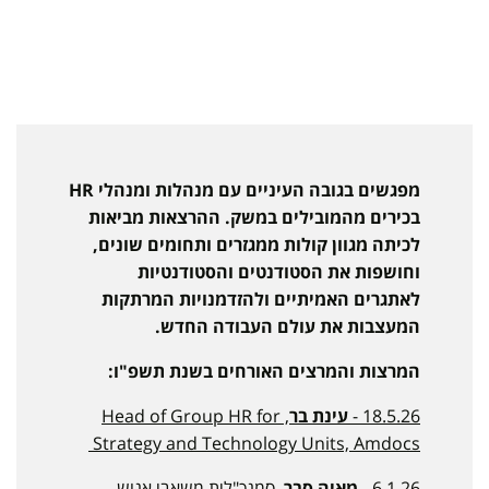
מפגשים בגובה העיניים עם מנהלות ומנהלי HR
בכירים מהמובילים במשק. ההרצאות מביאות
לכיתה מגוון קולות ממגזרים ותחומים שונים,
וחושפות את הסטודנטים והסטודנטיות
לאתגרים האמיתיים ולהזדמנויות המרתקות
המעצבות את עולם העבודה החדש.
המרצות והמרצים האורחים בשנת תשפ"ו:
18.5.26 -
עינת בר
, Head of Group HR for
Strategy and Technology Units, Amdocs
6.1.26 -
מאיה סבר
, סמנכ"לית משאבי אנוש