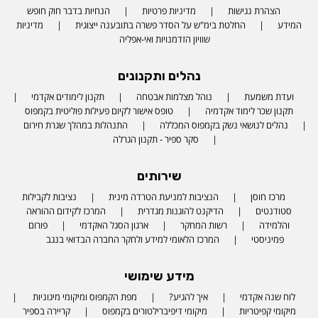
הצהרת נגישות
מדיניות פרטיות
הנחיות בדבר חוק חופש
המידע
החלטת בימ"ש על הסדר פשרה בתובענה ייצוגית
מדיניות
שוויון הזדמנויות ואי-אפליה
נהלים ותקנונים
ועדת משמעת
נוהל מצלמות אבטחה
תקנון לימודים אקדמי
תקנון שכר לימוד אקדמיה
טופס אישור לקיום פעילות פוליטית בקמפוס
נהלים לנושאי נשק בקמפוס המכללה
התנהלות במהלך שגרת חירום
סקר ספיר - תקנון הגרלה
שירותים
מרכז חוסן
הנציבות למניעת הטרדה מינית
נציבות לקבילות
סטודנטים
הדיקנט להוגנות מגדרית
המרכז לקידום ההוראה
והלמידה
רשות המחקר
ארגון הסגל האקדמי
פורום
פמיניסטי
המרכז הלאומי למידע ולחקר החברה הבדואי בנגב
מידע שימושי
לוח שנה אקדמי
איך להגיע?
מפת הקמפוס ומיקומי מיגוניות
מיקומי קפיטריות
מיקומי דיפיברילטורים בקמפוס
קריירה בספיר