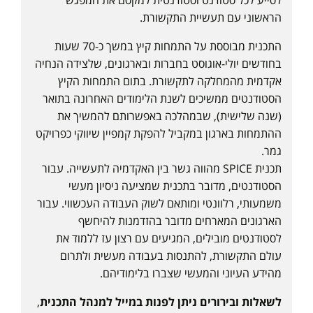
לסייע לכל סטודנט וסטודנטית למקסם את המפגש
הראשוני עם תעשיית התקשורת.
התכנית מבוססת על התמחות קיץ במשך כ-70 שעות
בחודשים יולי-אוגוסט בחברות ובארגונים, שלצידה הנחיה
אקדמית מהמחלקה לתקשורת. בתום התמחות הקיץ
הסטודנטים ממשיכים לשנת הלימודים האחרונה בתואר
(שנה שלישית), שבמהלכה באפשרותם להמשיך את
ההתמחות בארגון במקביל להפקת קמפיין שיווקי כפרויקט
גמר.
תכנית SPICE מהווה גשר בין האקדמיה לתעשייה. עבור
הסטודנטים, מדובר בתכנית שמציעה ניסיון מעשי
משמעותי, רלוונטי ומותאם לשוק העבודה העכשווי. עבור
הארגונים המארחים מדובר בהזדמנות להיחשף
לסטודנטים מובילים, המגיעים עם רצון עז ללמוד את
עולם התקשורת, להתנסות בעבודה מעשית ולתרום
מהידע העיוני והמעשי שצברו בלימודיהם.
לשאלות ובירורים ניתן לפנות במייל למנהל התכנית
,