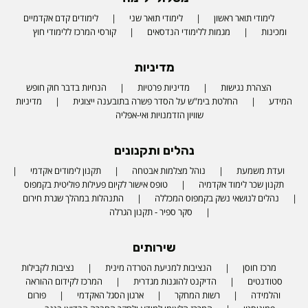
לימודי תואר ראשון
לימודי תואר שני
לימודים קדם אקדמיים
ומכינות
מגמות ללימודי הנדסאים
קורסי המרכז ללימודי חוץ
מדיניות
הצהרת נגישות
מדיניות פרטיות
הנחיות בדבר חוק חופש
המידע
החלטת בימ"ש על הסדר פשרה בתובענה ייצוגית
מדיניות
שוויון הזדמנויות ואי-אפליה
נהלים ותקנונים
ועדת משמעת
נוהל מצלמות אבטחה
תקנון לימודים אקדמי
תקנון שכר לימוד אקדמיה
טופס אישור לקיום פעילות פוליטית בקמפוס
נהלים לנושאי נשק בקמפוס המכללה
התנהלות במהלך שגרת חירום
סקר ספיר - תקנון הגרלה
שירותים
מרכז חוסן
הנציבות למניעת הטרדה מינית
נציבות לקבילות
סטודנטים
הדיקנט להוגנות מגדרית
המרכז לקידום ההוראה
והלמידה
רשות המחקר
ארגון הסגל האקדמי
פורום