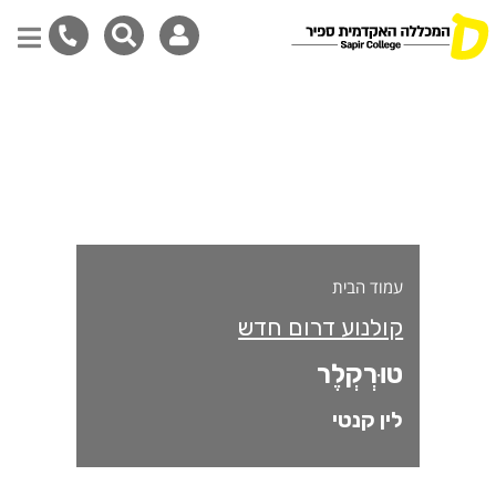
ורקלר
דילוג
לתוכן
המרכזי
עמוד הבית
קולנוע דרום חדש
טוּרְקְלֶר
לין קנטי