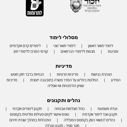
מסלולי לימוד
לימודי תואר ראשון
לימודי תואר שני
לימודים קדם אקדמיים
ומכינות
מגמות ללימודי הנדסאים
קורסי המרכז ללימודי חוץ
מדיניות
הצהרת נגישות
מדיניות פרטיות
הנחיות בדבר חוק חופש
המידע
החלטת בימ"ש על הסדר פשרה בתובענה ייצוגית
מדיניות
שוויון הזדמנויות ואי-אפליה
נהלים ותקנונים
ועדת משמעת
נוהל מצלמות אבטחה
תקנון לימודים אקדמי
תקנון שכר לימוד אקדמיה
טופס אישור לקיום פעילות פוליטית בקמפוס
נהלים לנושאי נשק בקמפוס המכללה
התנהלות במהלך שגרת חירום
סקר ספיר - תקנון הגרלה