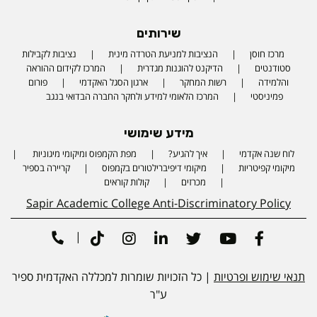
שירותים
מרכז חוסן
הנציבות למניעת הטרדה מינית
נציבות לקבילות
סטודנטים
הדיקנט להוגנות מגדרית
המרכז לקידום ההוראה
והלמידה
רשות המחקר
ארגון הסגל האקדמי
פורום
פמיניסטי
המרכז הלאומי למידע ולחקר החברה הבדואי בנגב
מידע שימושי
לוח שנה אקדמי
איך להגיע?
מפת הקמפוס ומיקומי מיגוניות
Phone number
מיקומי קפיטריות
מיקומי דיפיברילטורים בקמפוס
קריירה בספיר
מכרזים
קולות קוראים
Sapir Academic College Anti-Discriminatory Policy
|
Tiktok
Instagram
Linkedin
Twitter
Youtube
Facebook
תנאי שימוש ופרטיות
| כל הזכויות שומרות למכללה האקדמית ספיר
ע"ר