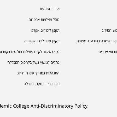
ועדת משמעת
נוהל מצלמות אבטחה
פש המידע
תקנון לימודים אקדמי
דר פשרה בתובענה ייצוגית
תקנון שכר לימוד אקדמיה
יות ואי-אפליה
טופס אישור לקיום פעילות פוליטית בקמפוס
נהלים לנושאי נשק בקמפוס המכללה
התנהלות במהלך שגרת חירום
סקר ספיר - תקנון הגרלה
demic College Anti-Discriminatory Policy