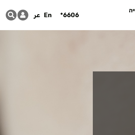
יה
6606*
En
عر