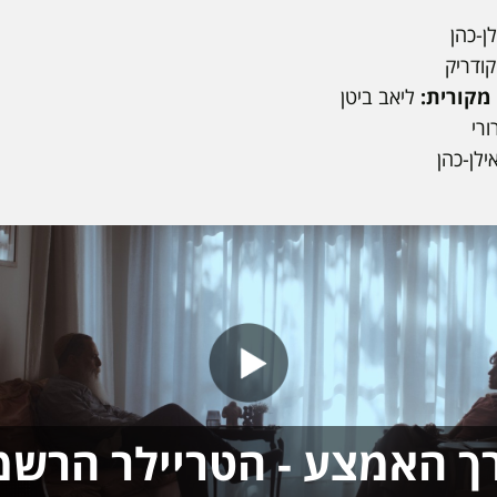
ן-כהן
קודריק
 מקורית:
ליאב ביטן
רי
אילן-כהן
ך האמצע - הטריילר הרשמ