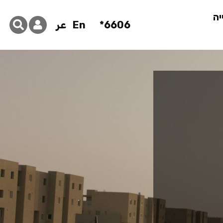
יה
6606*
En
عر
ובטחת