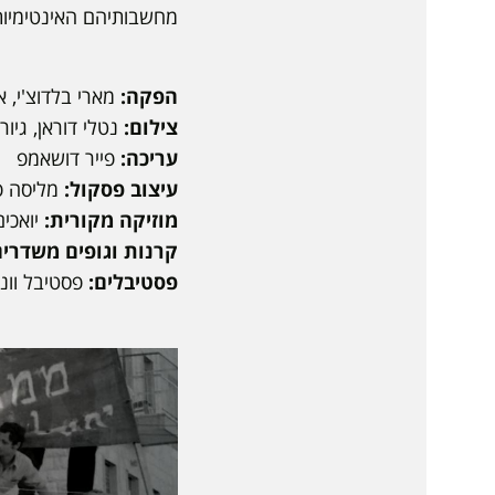
מחשבותיהם האינטימיות,
הפקה:
מארי בלדוצ'י, אמיר הראל, O
צילום:
נטלי דוראן, גיור
עריכה:
פייר דושאמפ
עיצוב פסקול:
מליסה פט
מוזיקה מקורית:
יואכים
קרנות וגופים משדרים
פסטיבלים:
פסטיבל וונ