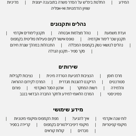
המידע
החלטת בימ"ש על הסדר פשרה בתובענה ייצוגית
מדיניות
שוויון הזדמנויות ואי-אפליה
נהלים ותקנונים
ועדת משמעת
נוהל מצלמות אבטחה
תקנון לימודים אקדמי
תקנון שכר לימוד אקדמיה
טופס אישור לקיום פעילות פוליטית בקמפוס
נהלים לנושאי נשק בקמפוס המכללה
התנהלות במהלך שגרת חירום
סקר ספיר - תקנון הגרלה
שירותים
מרכז חוסן
הנציבות למניעת הטרדה מינית
נציבות לקבילות
סטודנטים
הדיקנט להוגנות מגדרית
המרכז לקידום ההוראה
והלמידה
רשות המחקר
ארגון הסגל האקדמי
פורום
פמיניסטי
המרכז הלאומי למידע ולחקר החברה הבדואי בנגב
מידע שימושי
לוח שנה אקדמי
איך להגיע?
מפת הקמפוס ומיקומי מיגוניות
Phone number
מיקומי קפיטריות
מיקומי דיפיברילטורים בקמפוס
קריירה בספיר
מכרזים
קולות קוראים