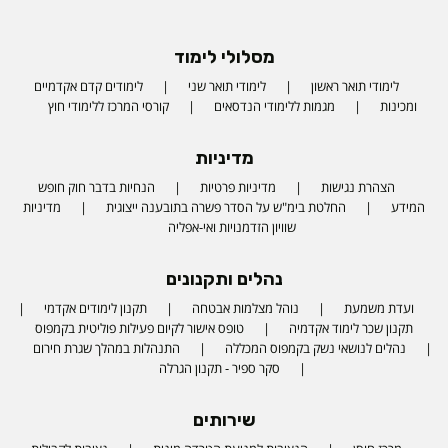
מסלולי לימוד
לימודי תואר ראשון
לימודי תואר שני
לימודים קדם אקדמיים
ומכינות
מגמות ללימודי הנדסאים
קורסי המרכז ללימודי חוץ
מדיניות
הצהרת נגישות
מדיניות פרטיות
הנחיות בדבר חוק חופש
המידע
החלטת בימ"ש על הסדר פשרה בתובענה ייצוגית
מדיניות
שוויון הזדמנויות ואי-אפליה
נהלים ותקנונים
ועדת משמעת
נוהל מצלמות אבטחה
תקנון לימודים אקדמי
תקנון שכר לימוד אקדמיה
טופס אישור לקיום פעילות פוליטית בקמפוס
נהלים לנושאי נשק בקמפוס המכללה
התנהלות במהלך שגרת חירום
סקר ספיר - תקנון הגרלה
שירותים