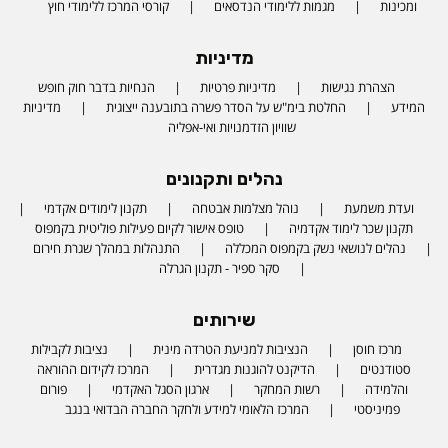
ומכינות
מגמות ללימודי הנדסאים
קורסי המרכז ללימודי חוץ
מדיניות
הצהרת נגישות
מדיניות פרטיות
הנחיות בדבר חוק חופש
המידע
החלטת בימ"ש על הסדר פשרה בתובענה ייצוגית
מדיניות
שוויון הזדמנויות ואי-אפליה
נהלים ותקנונים
ועדת משמעת
נוהל מצלמות אבטחה
תקנון לימודים אקדמי
תקנון שכר לימוד אקדמיה
טופס אישור לקיום פעילות פוליטית בקמפוס
נהלים לנושאי נשק בקמפוס המכללה
התנהלות במהלך שגרת חירום
סקר ספיר - תקנון הגרלה
שירותים
מרכז חוסן
הנציבות למניעת הטרדה מינית
נציבות לקבילות
סטודנטים
הדיקנט להוגנות מגדרית
המרכז לקידום ההוראה
והלמידה
רשות המחקר
ארגון הסגל האקדמי
פורום
פמיניסטי
המרכז הלאומי למידע ולחקר החברה הבדואי בנגב