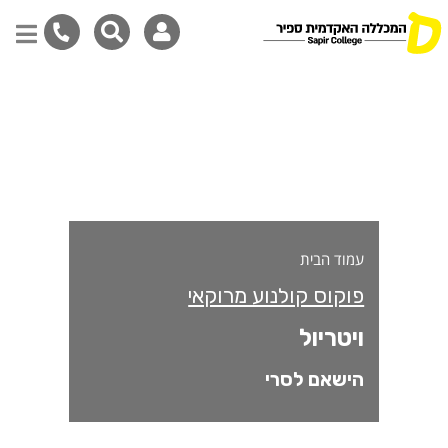
יטריול
דילוג
לתוכן
המרכזי
עמוד הבית
פוקוס קולנוע מרוקאי
ויטריול
הישאם לסרי