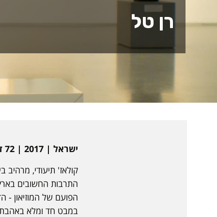
רן טל
ישראל | 2017 | 72 דקות | עברית, אנגלית | דוקומנטרי | תרגום לאנגלית
קולאז' תיעודי, מרהיב 
התרבות החשובים בארץ 
הפועם של המוזיאון - ה
במבט חד ומלא באהבת אד