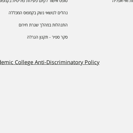
יות ואי-אפליה
טופס אישור לקיום פעילות פוליטית בקמפוס
נהלים לנושאי נשק בקמפוס המכללה
התנהלות במהלך שגרת חירום
סקר ספיר - תקנון הגרלה
demic College Anti-Discriminatory Policy