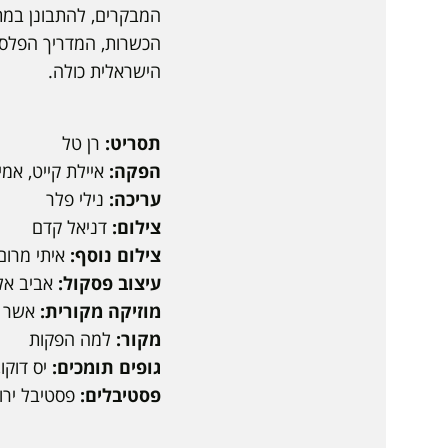
המבקרים, להתבונן במתב
הכשרות, המדריך הפלסטי
הישראלית כולה.
תסריט:
רן טל
הפקה:
איילת קייט, אמ
עריכה:
נילי פלר
צילום:
דניאל קדם
צילום נוסף:
איתי מרום,
עיצוב פסקול:
אביב אל
מוזיקה מקורית:
אשר ג
מקור:
למה הפקות
גופים תומכים:
יס דוקו
פסטיבלים:
פסטיבל ירו