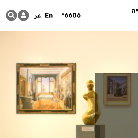
יה
6606*
En
عر