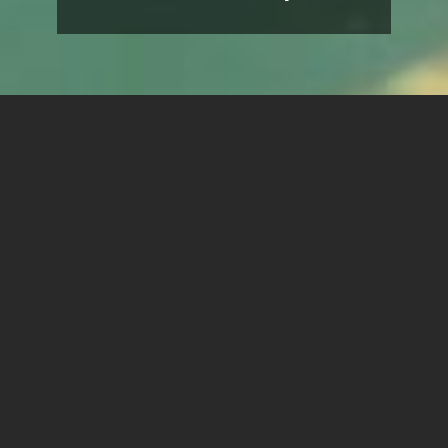
נוכחותו של רן טל בשדה הקולנוע התיעודי בישראל היא נוכחות
ייחודית ומרשימה. בעבודתו רחבת ההיקף, החל מסרטו עטור
הפרסים "ילדי השמש" ועד סרטו האחרון "1341 פריימים
מהמצלמה של מיכה בר-עם", הוא בוחן את הסיפור הישראלי
דרך אבני היסוד שלו.
טל פיתח שפה קולנועית ייחודית שבמרכזה יחסים מורכבים בין
תיעוד, ארכיון ופסקול. כתב היד הקולנועי שלו מפריד בין קול
לתמונה באופן שיוצר ביניהם "מרחב שלישי" הנתון לפרשנות.
הממד הפרגמנטרי של הקולנוע שלו וההשתהות שלו על
הדימויים מפרקים סיפורים מוכרים מראש ובו זמנית תובעים
מהצופה התבוננות אקטיבית. העיסוק שלו במקומות או דמויות
שהם "ליבת הישראליות" מפרק הנחות יסוד, אבל בו זמנית