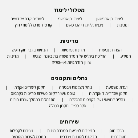
מסלולי לימוד
לימודי תואר ראשון
לימודי תואר שני
לימודים קדם אקדמיים
ומכינות
מגמות ללימודי הנדסאים
קורסי המרכז ללימודי חוץ
מדיניות
הצהרת נגישות
מדיניות פרטיות
הנחיות בדבר חוק חופש
המידע
החלטת בימ"ש על הסדר פשרה בתובענה ייצוגית
מדיניות
שוויון הזדמנויות ואי-אפליה
נהלים ותקנונים
ועדת משמעת
נוהל מצלמות אבטחה
תקנון לימודים אקדמי
תקנון שכר לימוד אקדמיה
טופס אישור לקיום פעילות פוליטית בקמפוס
נהלים לנושאי נשק בקמפוס המכללה
התנהלות במהלך שגרת חירום
סקר ספיר - תקנון הגרלה
שירותים
מרכז חוסן
הנציבות למניעת הטרדה מינית
נציבות לקבילות
סטודנטים
הדיקנט להוגנות מגדרית
המרכז לקידום ההוראה