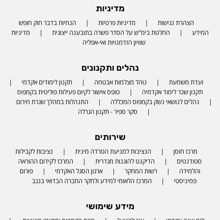
מדיניות
הצהרת נגישות
מדיניות פרטיות
הנחיות בדבר חוק חופש
המידע
החלטת בימ"ש על הסדר פשרה בתובענה ייצוגית
מדיניות
שוויון הזדמנויות ואי-אפליה
נהלים ותקנונים
ועדת משמעת
נוהל מצלמות אבטחה
תקנון לימודים אקדמי
תקנון שכר לימוד אקדמיה
טופס אישור לקיום פעילות פוליטית בקמפוס
נהלים לנושאי נשק בקמפוס המכללה
התנהלות במהלך שגרת חירום
סקר ספיר - תקנון הגרלה
שירותים
מרכז חוסן
הנציבות למניעת הטרדה מינית
נציבות לקבילות
סטודנטים
הדיקנט להוגנות מגדרית
המרכז לקידום ההוראה
והלמידה
רשות המחקר
ארגון הסגל האקדמי
פורום
פמיניסטי
המרכז הלאומי למידע ולחקר החברה הבדואי בנגב
מידע שימושי