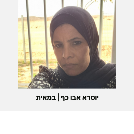
יוסרא אבו כף | במאית