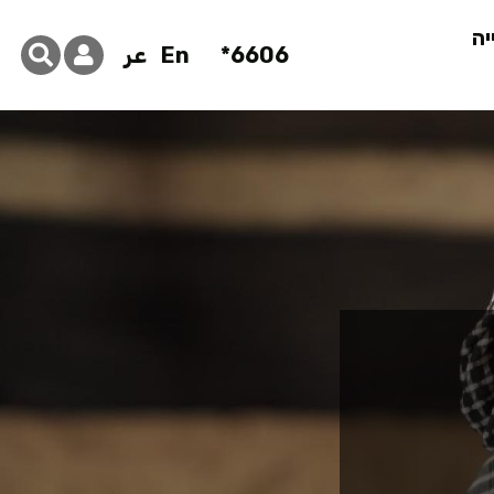
יה
6606*
En
عر
 חממת בעיני 