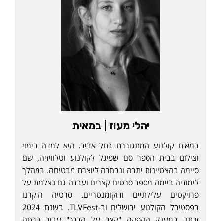
יהלי מעוז | במאית
במאית קולנוע המתגוררת בתל אביב. היא למדה בימוי
וצילום בבית הספר סם שפיגל לקולנוע וטלוויזיה, שם
סיימה בהצטיינות יתרה ונבחרה ליוצרת מבטיחה. במהלך
לימודיה ביימה מספר סרטים קצרים ועבדה גם כצלמת על
פרויקטים עלילתיים ודוקומנטריים. סרטיה הוקרנו
בפסטיבל הקולנוע ירושלים וב-TLVFest. בשנת 2024
זכתה במענק ההפקה "קצר על הדרך" עבור סרטה