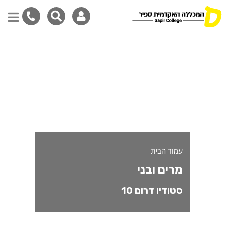
רים ובני- משתתפי/ות חממת סטוד
דילוג
לתוכן
המרכזי
עמוד הבית
מרים ובני
סטודיו דרום 10