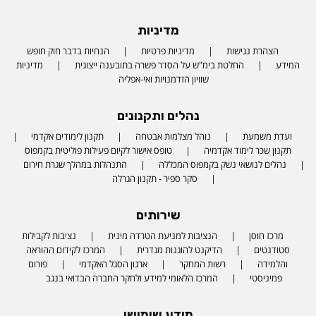
מדיניות
הצהרת נגישות
מדיניות פרטיות
הנחיות בדבר חוק חופש
המידע
החלטת בימ"ש על הסדר פשרה בתובענה ייצוגית
מדיניות
שוויון הזדמנויות ואי-אפליה
נהלים ותקנונים
ועדת משמעת
נוהל מצלמות אבטחה
תקנון לימודים אקדמי
תקנון שכר לימוד אקדמיה
טופס אישור לקיום פעילות פוליטית בקמפוס
נהלים לנושאי נשק בקמפוס המכללה
התנהלות במהלך שגרת חירום
סקר ספיר - תקנון הגרלה
שירותים
מרכז חוסן
הנציבות למניעת הטרדה מינית
נציבות לקבילות
סטודנטים
הדיקנט להוגנות מגדרית
המרכז לקידום ההוראה
והלמידה
רשות המחקר
ארגון הסגל האקדמי
פורום
פמיניסטי
המרכז הלאומי למידע ולחקר החברה הבדואי בנגב
מידע שימושי