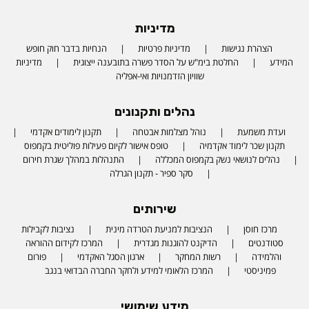
מדיניות
הצהרת נגישות
מדיניות פרטיות
הנחיות בדבר חוק חופש
המידע
החלטת בימ"ש על הסדר פשרה בתובענה ייצוגית
מדיניות
שוויון הזדמנויות ואי-אפליה
נהלים ותקנונים
ועדת משמעת
נוהל מצלמות אבטחה
תקנון לימודים אקדמי
תקנון שכר לימוד אקדמיה
טופס אישור לקיום פעילות פוליטית בקמפוס
נהלים לנושאי נשק בקמפוס המכללה
התנהלות במהלך שגרת חירום
סקר ספיר - תקנון הגרלה
שירותים
מרכז חוסן
הנציבות למניעת הטרדה מינית
נציבות לקבילות
סטודנטים
הדיקנט להוגנות מגדרית
המרכז לקידום ההוראה
והלמידה
רשות המחקר
ארגון הסגל האקדמי
פורום
פמיניסטי
המרכז הלאומי למידע ולחקר החברה הבדואי בנגב
מידע שימושי