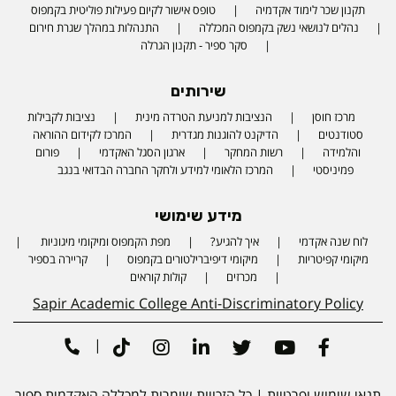
תקנון שכר לימוד אקדמיה
טופס אישור לקיום פעילות פוליטית בקמפוס
נהלים לנושאי נשק בקמפוס המכללה
התנהלות במהלך שגרת חירום
סקר ספיר - תקנון הגרלה
שירותים
מרכז חוסן
הנציבות למניעת הטרדה מינית
נציבות לקבילות
סטודנטים
הדיקנט להוגנות מגדרית
המרכז לקידום ההוראה
והלמידה
רשות המחקר
ארגון הסגל האקדמי
פורום
פמיניסטי
המרכז הלאומי למידע ולחקר החברה הבדואי בנגב
מידע שימושי
לוח שנה אקדמי
איך להגיע?
מפת הקמפוס ומיקומי מיגוניות
Phone number
מיקומי קפיטריות
מיקומי דיפיברילטורים בקמפוס
קריירה בספיר
מכרזים
קולות קוראים
Sapir Academic College Anti-Discriminatory Policy
|
Tiktok
Instagram
Linkedin
Twitter
Youtube
Facebook
תנאי שימוש ופרטיות
| כל הזכויות שומרות למכללה האקדמית ספיר