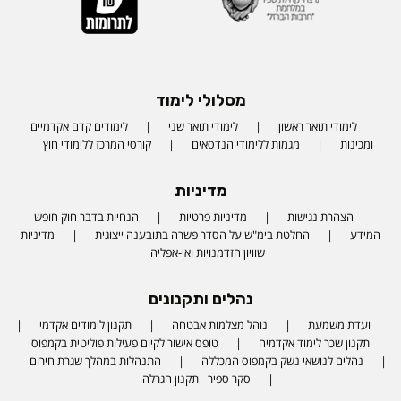
מסלולי לימוד
לימודי תואר ראשון
לימודי תואר שני
לימודים קדם אקדמיים
ומכינות
מגמות ללימודי הנדסאים
קורסי המרכז ללימודי חוץ
מדיניות
הצהרת נגישות
מדיניות פרטיות
הנחיות בדבר חוק חופש
המידע
החלטת בימ"ש על הסדר פשרה בתובענה ייצוגית
מדיניות
שוויון הזדמנויות ואי-אפליה
נהלים ותקנונים
ועדת משמעת
נוהל מצלמות אבטחה
תקנון לימודים אקדמי
תקנון שכר לימוד אקדמיה
טופס אישור לקיום פעילות פוליטית בקמפוס
נהלים לנושאי נשק בקמפוס המכללה
התנהלות במהלך שגרת חירום
סקר ספיר - תקנון הגרלה