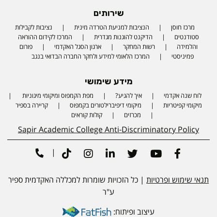
שירותים
מרכז חוסן
הנציבות למניעת הטרדה מינית
נציבות לקבילות
סטודנטים
הדיקנט להוגנות מגדרית
המרכז לקידום ההוראה
והלמידה
רשות המחקר
ארגון הסגל האקדמי
פורום
פמיניסטי
המרכז הלאומי למידע ולחקר החברה הבדואי בנגב
מידע שימושי
לוח שנה אקדמי
איך להגיע?
מפת הקמפוס ומיקומי מיגוניות
Phone number
מיקומי קפיטריות
מיקומי דיפיברילטורים בקמפוס
קריירה בספיר
מכרזים
קולות קוראים
Sapir Academic College Anti-Discriminatory Policy
|
Tiktok
Instagram
Linkedin
Twitter
Youtube
Facebook
תנאי שימוש ופרטיות
| כל הזכויות שומרות למכללה האקדמית ספיר
ע"ר
עיצוב ופיתוח: