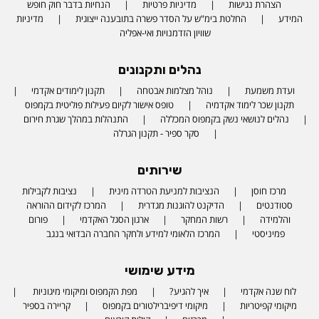
הצהרת נגישות
מדיניות פרטיות
הנחיות בדבר חוק חופש
המידע
החלטת בימ"ש על הסדר פשרה בתובענה ייצוגית
מדיניות
שוויון הזדמנויות ואי-אפליה
נהלים ותקנונים
ועדת משמעת
נוהל מצלמות אבטחה
תקנון לימודים אקדמי
תקנון שכר לימוד אקדמיה
טופס אישור לקיום פעילות פוליטית בקמפוס
נהלים לנושאי נשק בקמפוס המכללה
התנהלות במהלך שגרת חירום
סקר ספיר - תקנון הגרלה
שירותים
מרכז חוסן
הנציבות למניעת הטרדה מינית
נציבות לקבילות
סטודנטים
הדיקנט להוגנות מגדרית
המרכז לקידום ההוראה
והלמידה
רשות המחקר
ארגון הסגל האקדמי
פורום
פמיניסטי
המרכז הלאומי למידע ולחקר החברה הבדואי בנגב
מידע שימושי
לוח שנה אקדמי
איך להגיע?
מפת הקמפוס ומיקומי מיגוניות
מיקומי קפיטריות
מיקומי דיפיברילטורים בקמפוס
קריירה בספיר