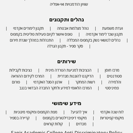
שוויון הזדמנויות ואי-אפליה
נהלים ותקנונים
ועדת משמעת
נוהל מצלמות אבטחה
תקנון לימודים אקדמי
תקנון שכר לימוד אקדמיה
טופס אישור לקיום פעילות פוליטית בקמפוס
נהלים לנושאי נשק בקמפוס המכללה
התנהלות במהלך שגרת חירום
סקר ספיר - תקנון הגרלה
שירותים
מרכז חוסן
הנציבות למניעת הטרדה מינית
נציבות לקבילות
סטודנטים
הדיקנט להוגנות מגדרית
המרכז לקידום ההוראה
והלמידה
רשות המחקר
ארגון הסגל האקדמי
פורום
פמיניסטי
המרכז הלאומי למידע ולחקר החברה הבדואי בנגב
מידע שימושי
לוח שנה אקדמי
איך להגיע?
מפת הקמפוס ומיקומי מיגוניות
Phone number
מיקומי קפיטריות
מיקומי דיפיברילטורים בקמפוס
קריירה בספיר
מכרזים
קולות קוראים
Sapir Academic College Anti-Discriminatory Policy