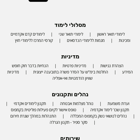
מסלולי לימוד
לימודי תואר ראשון
לימודי תואר שני
לימודים קדם אקדמיים
ומכינות
מגמות ללימודי הנדסאים
קורסי המרכז ללימודי חוץ
מדיניות
הצהרת נגישות
מדיניות פרטיות
הנחיות בדבר חוק חופש
המידע
החלטת בימ"ש על הסדר פשרה בתובענה ייצוגית
מדיניות
שוויון הזדמנויות ואי-אפליה
נהלים ותקנונים
ועדת משמעת
נוהל מצלמות אבטחה
תקנון לימודים אקדמי
תקנון שכר לימוד אקדמיה
טופס אישור לקיום פעילות פוליטית בקמפוס
נהלים לנושאי נשק בקמפוס המכללה
התנהלות במהלך שגרת חירום
סקר ספיר - תקנון הגרלה
שירותים