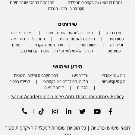
נהלים לנושאי נשק בקמפוס המכללה
התנהלות במהלך שגרת חירום
סקר ספיר - תקנון הגרלה
שירותים
מרכז חוסן
הנציבות למניעת הטרדה מינית
נציבות לקבילות
סטודנטים
הדיקנט להוגנות מגדרית
המרכז לקידום ההוראה
והלמידה
רשות המחקר
ארגון הסגל האקדמי
פורום
פמיניסטי
המרכז הלאומי למידע ולחקר החברה הבדואי בנגב
מידע שימושי
לוח שנה אקדמי
איך להגיע?
מפת הקמפוס ומיקומי מיגוניות
Phone number
מיקומי קפיטריות
מיקומי דיפיברילטורים בקמפוס
קריירה בספיר
מכרזים
קולות קוראים
Sapir Academic College Anti-Discriminatory Policy
|
Tiktok
Instagram
Linkedin
Twitter
Youtube
Facebook
תנאי שימוש ופרטיות
| כל הזכויות שומרות למכללה האקדמית ספיר