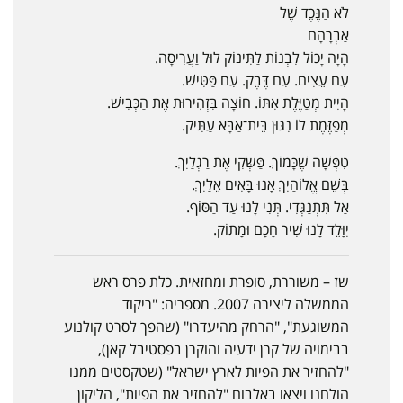
לֹא הַנֶּכֶד שֶׁל
אַבְרָהָם
הָיָה יָכוֹל לִבְנוֹת לַתִּינוֹק לוּל וַעֲרִיסָה.
עִם עֵצִים. עִם דֶּבֶק. עִם פַּטִּישׁ.
הָיִית מְטַיֶּלֶת אִתּוֹ. חוֹצָה בִּזְהִירוּת אֶת הַכְּבִישׁ.
מְפַזֶּמֶת לוֹ נִגּוּן בֵּית־אַבָּא עַתִּיק.
טִפְּשָׁה שֶׁכָּמוֹךְ. פַּשְּׂקִי אֶת רַגְלַיִךְ.
בְּשֵׁם אֱלוֹהַיִךְ אָנוּ בָּאִים אֵלַיִךְ.
אַל תִּתְנַגְּדִי. תְּנִי לָנוּ עַד הַסּוֹף.
יִוָּלֵד לָנוּ שִׁיר חָכָם וּמָתוֹק.
שז – משוררת, סופרת ומחזאית. כלת פרס ראש
הממשלה ליצירה 2007. מספריה: "ריקוד
המשוגעת", "הרחק מהיעדרו" (שהפך לסרט קולנוע
בבימויה של קרן ידעיה והוקרן בפסטיבל קאן),
"להחזיר את הפיות לארץ ישראל" (שטקסטים ממנו
הולחנו ויצאו באלבום "להחזיר את הפיות", הליקון