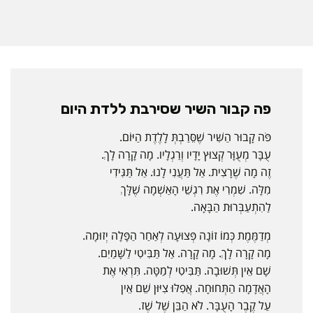
פה קבור השיר שסירבת ללדת היום
פֹּה קָבוּר הַשִּׁיר שֶׁסֵּרַבְתְּ לָלֶדֶת הַיּוֹם.
עֻבָּר מְעֻוָּר קְצוּץ יָדָיו וְרַגְלָיו. מָה קָרָה לָךְ.
זֶה מָה שֶׁרָצִית. אַל תַּעֲנִי לָנוּ. אַל תַּגִּידִי
מִלָּה. שִׁמְרִי אֶת רִגְשֵׁי הָאַשְׁמָה שֶׁלָּךְ
לַהִתְעַבְּרוּת הַבָּאָה.
מְדַמֶּמֶת כְּמוֹ זוֹנָה פְּצוּעָה לְאַחַר הַפָּלָה יְזוּמָה.
מָה קָרָה לָךְ. מָה קָרָה. אַל תַּבִּיטִי לַשָּׁמַיִם.
שָׁם אֵין תְּשׁוּבָה. תַּבִּיטִי לְמַטָּה. תִּרְאִי אֶת
הָאֲדָמָה הַתְּחוּחָה. אֲפִלּוּ צִיּוּן שֵׁם אֵין
עַל קֶבֶר הָעֻבָּר. לֹא הַבֵּן שֶׁל שֶׁז.