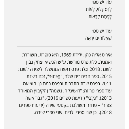
עוֹד יֵשׁ סִכּוּי
לְנֵס גָּלוּי, לְאוֹת
לְפֶתַח לַבָּאוֹת
עוֹד יֵשׁ סִכּוּי
שֶׁאֱלוֹהִים יִרְאֶה
איריס אליה כהן, ילידת 1969, היא סופרת, משוררת
ואמנית, כלת פרס מורשת ע"ש הנשיא יצחק נבון
לשנת 2018 וכלת פרס ראש הממשלה ליצירה לשנת
2015. ספר הביכורים שלה, "מַכּתוּבּ", זכה בשנת
2011 בפרס שרת התרבות ובפרס רמת גן. הוציאה
עוד ספרי פרוזה: "דוּשינקה, נשמה" (הקיבוץ המאוחד
2013), "גַּלְבִּי" (ידיעות ספרים 2016), "גבר אשה
צפור" – פרוזה משולבת בקטעי שירה (ידיעות ספרים
2018), וכן שני ספרי ילדים ושני ספרי שירה.