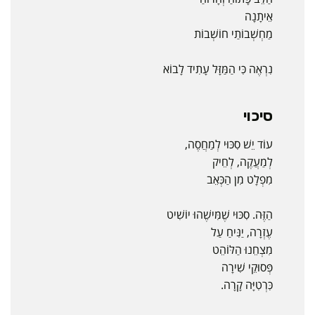
אֵיתָנָה
מַחְשְׁבוֹתַי חוֹשְׁבוֹת
נִרְאֶה כִּי הַמַּזָּל עָתִיד לָבוֹא
סיכוי
עוֹד יֵשׁ סִכּוּי לְמַחֲסֶה,
לְמַעֲקֶה, לְחֵיק
מִפְלָט מִן הַכְּאֵב
הַזֶּה. סִכּוּי שֶׁמִּישֶׁהוּ יוֹשִׁיט
עֶזְרָה, יַנִּיחַ עַל
מִצְחֵנוּ הַלּוֹהֵט
פְּסוּקֵי שִׁירָה
כִּרְטִיָּה קָרָה.