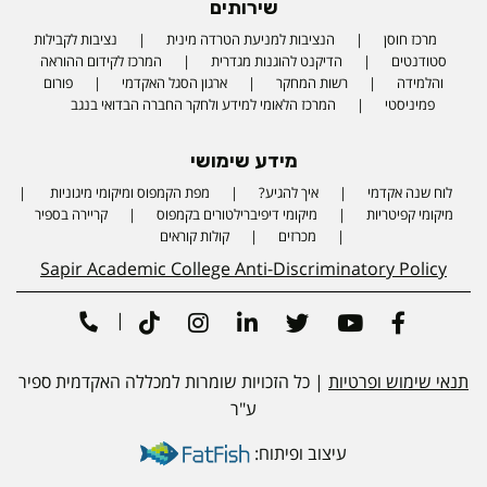
שירותים
מרכז חוסן
הנציבות למניעת הטרדה מינית
נציבות לקבילות
סטודנטים
הדיקנט להוגנות מגדרית
המרכז לקידום ההוראה
והלמידה
רשות המחקר
ארגון הסגל האקדמי
פורום
פמיניסטי
המרכז הלאומי למידע ולחקר החברה הבדואי בנגב
מידע שימושי
לוח שנה אקדמי
איך להגיע?
מפת הקמפוס ומיקומי מיגוניות
Phone number
מיקומי קפיטריות
מיקומי דיפיברילטורים בקמפוס
קריירה בספיר
מכרזים
קולות קוראים
Sapir Academic College Anti-Discriminatory Policy
|
Tiktok
Instagram
Linkedin
Twitter
Youtube
Facebook
תנאי שימוש ופרטיות
| כל הזכויות שומרות למכללה האקדמית ספיר
ע"ר
עיצוב ופיתוח: