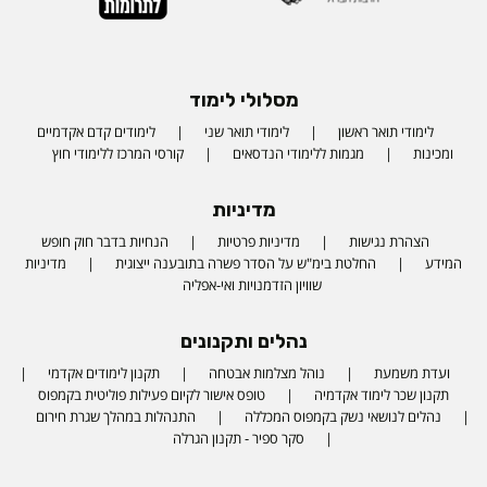
מסלולי לימוד
לימודי תואר ראשון
לימודי תואר שני
לימודים קדם אקדמיים
ומכינות
מגמות ללימודי הנדסאים
קורסי המרכז ללימודי חוץ
מדיניות
הצהרת נגישות
מדיניות פרטיות
הנחיות בדבר חוק חופש
המידע
החלטת בימ"ש על הסדר פשרה בתובענה ייצוגית
מדיניות
שוויון הזדמנויות ואי-אפליה
נהלים ותקנונים
ועדת משמעת
נוהל מצלמות אבטחה
תקנון לימודים אקדמי
תקנון שכר לימוד אקדמיה
טופס אישור לקיום פעילות פוליטית בקמפוס
נהלים לנושאי נשק בקמפוס המכללה
התנהלות במהלך שגרת חירום
סקר ספיר - תקנון הגרלה