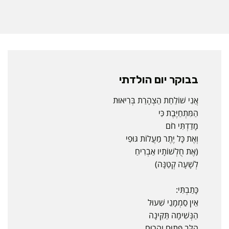
בבוקר יום הולדתי
אֲנִי שׁוֹלַחַת הַצְהָרַת בְּרִיאוּת
הַמִּתְחַיֶּבֶת כִּי
מָדַדְתִּי חֹם
וְאֶת כָּל יֶתֶר מַעֲלוֹת גּוּפִי
(אֶת חֻלְשׁוֹתָיו אַבְרִיחַ
לְשָׁעָה קְטַנָּה)
כָּתַבְתִּי:
אֵין סַמְמָנֵי שִׁעוּל
הַנְּשִׁימָה תַּקִּינָה
הַלֵּב פָּתוּחַ וְהָרוּחַ