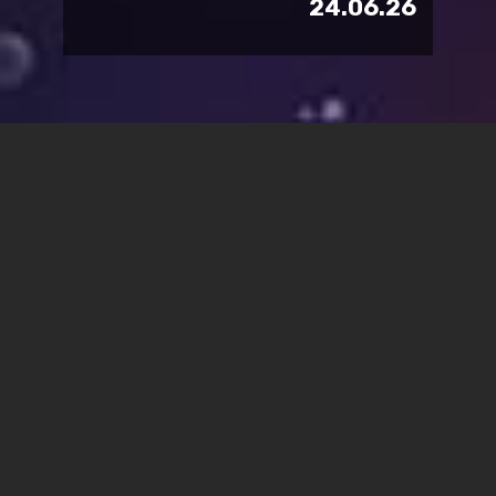
24.06.26
ברכות ל
פרופ' רונן ארבל
, פרופ' חבר
ב
מחלקה לשיווק טכנולוגי
ו
בתוכנית לתואר
שני בחדשנות ויזמות בארגונים
, שזכה ביחד
עם צוות חוקרים מקופ"ח כללית במענק
המחקר היוקרתי הורייזן, תוכנית הדגל
למחקר וחדשנות של האיחוד האירופי.
קבוצת המחקר של פרופ' ארבל, חוקר תוצאי בריאות
בחטיבת הקהילה בכללית, שותפה בפרויקט לחיזוי
מגיפות, שתקציבו 8 מיליון יורו, לצד ארגון הבריאות