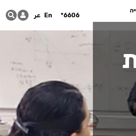
יה
6606*
En
عر
ת