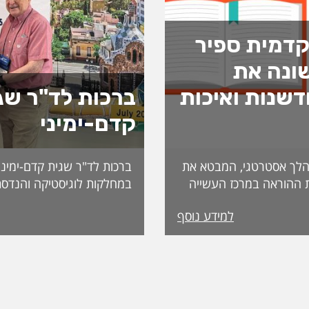
דמית ספיר
ונה את
שנות ואיכות
ברכות לד"ר שג
קדם-ימיני
לך אסטרטגי, המבטא את
ברכות לד"ר שגית קדם-ימיני
 ההוראה במרכז העשייה
במחלקות לוגיסטיקה והנדסת
נות פדגוגית המותאמת
למידע נוסף
הדיקאנט עומדת אפרת
ה, אשת חינוך ופדגוגיה
International. מה
ה משלושה עשורים
שמעניקה האגודה לחבריה. 
 ובהובלת תהליכי חדשנות.
בשבוע שעבר במהלך הכנס ה
נים את תחום קידום
האגודה, שנערך בברצלונה,
תעמוד בראש דיקאנט
ואנשי מקצוע מובילים מרחבי