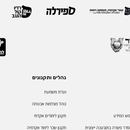
 בספיר - מהלך המבטא
IEOM היא אחת האגודות 
ית שמעניקה המכללה
בתחומי הנדסת התעשייה והנ
ויית הלמידה של הסטודנטים
ריירה שלה צברה ניסיון
ה, תקשורת, חדשנות
נהלים ותקנונים
ועדת משמעת
נוהל מצלמות אבטחה
פש המידע
תקנון לימודים אקדמי
דר פשרה בתובענה ייצוגית
תקנון שכר לימוד אקדמיה