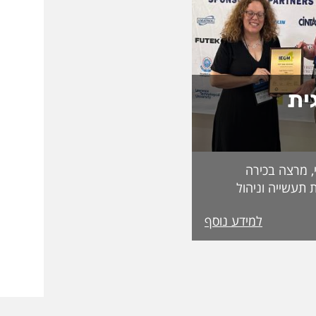
ית
, מרצה בכירה
 תעשייה וניהול
בפקולטה לטכנולוגיה, על קבלת מעמד Fellow
למידע נוסף
מטעם האגודה הבינלאומית IEOM Society
הוקרות הגבוהות ביותר
ההוקרה הוענקה
אירופי התשיעי של
 בהשתתפות חוקרים
 העולם. אגודת