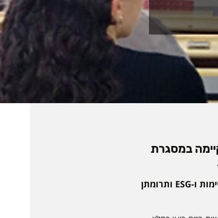
יימה במסגרת
במהלך ההרצאה הוצגה עבודת הרשות והחברות הממשלתיות, בדגש על תחומי קיימות ו-ESG ותרומתן