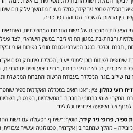
לביקור הנהלת רשות החברות הממשלתיות, בראשות מנהל הרשות 
יא המכללה פרופ׳ ניר קידר, כחלק משיח מתמשך על קידום שיתוף
שר בין הרשות להשכלה הגבוהה בפריפריה.
מי הפעילות המרכזיים של רשות החברות הממשלתיות, האחראית על
ברות ממשלתיות וחברות-בת במגוון תחומי ליבה במשק הישראלי, לצד פ
י, חברתי וכלכלי בנגב המערבי וכגורם מוביל בפיתוח אזורי ובקיד
שיתופית לפיתוח תוכן לימודי ייעודי, הכוללת פיתוח קורסים אקד
ית ציבורית, רגולציה ודיני חברות, מדדי ביצוע ושינויים מבניים, 
ינת שילוב בוגרי המכללה בעבודת הרשות והחברות הממשלתיות.
ח רועי כחלון
, ציין: ״אנו רואים במכללה האקדמית ספיר שותפה
 אורח ומחקר יישומי בתחומי החברות הממשלתיות, הפרטות, תשתיות 
 למנוף של השפעה ציבורית וכלכלית״.
ספיר, פרופ׳ ניר קידר
, הוסיף: ״שיתוף הפעולה עם רשות הח
בילה – מהלך שמחבר בין אקדמיה, טכנולוגיה ועשייה ציבורית, 