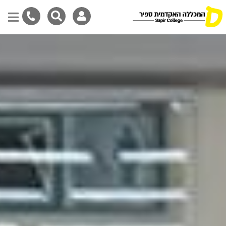
דילוג
לתוכן
המרכזי