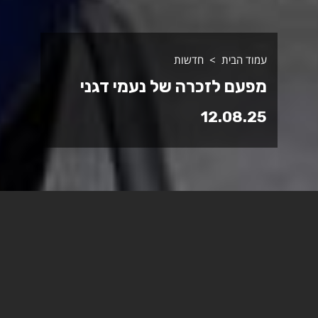
עמוד הבית
חדשות
מפעם לזכרה של נעמי דגני
12.08.25
עמדת מפעם (דפיברילטור) חכמה של מד"א
הוצבה במכללה האקדמית 'ספיר' לזכרה של
נעמי דגני שנרצחה בקיבוץ כפר עזה