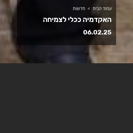
עמוד הבית
חדשות
האקדמיה ככלי לצמיחה
06.02.25
השר זאב אלקין ביקר במכללה
האקדמית ספיר.
היום (חמישי) ביקר השר זאב אלקין, השר במשרד האוצר
האחראי על שיקום הדרום והצפון, במכללה האקדמית ספיר יחד