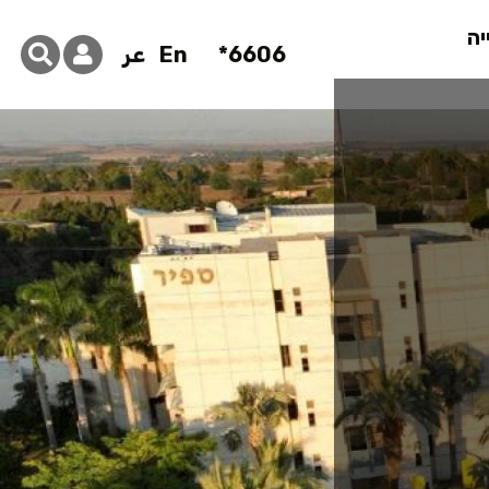
יה
6606*
En
عر