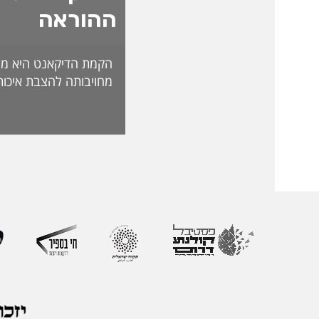
ההוראה
הקמת הדיקאנט היא מה
מחויבותה להצבת איכות
האקדמית ולהובלת חדש
לאתגרי העתיד. בראש 
ליברמן, דיקאנית ההורא
בעלת ניסיון של למעל
בהוראה, בפיתוח אקדמי
ליברמן הובילה במשך ש
ההוראה במכללה וכעת 
ההוראה הראשון שהוקם
את החשיבות האסטרטג
למצוינות בהוראה ולחו
והסטודנטיות. לאורך הק
רחב המחבר בין אקדמי
ולמידה דיגיטלית.