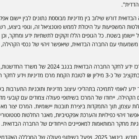
הדדית".
בדואית דורש שילוב בין מדיניות מבוססת נתונים לבין יישום אפק
טות המשפיעות על היכולת לממש פוטנציאל זה, וגופי ביצוע, רשויו
יישומן בשטח. כל הגופים הללו זקוקים לתשתיות ידע ומחקר, וכן 
משמעותי עם החברה הבדואית, שיאפשר זיהוי של נכסי הקהילה, ה
במסגרת מכרז להקמת מרכז ידע לחקר החברה הבדואית
ניות וידע לחקר החברה הבדואית בנגב.
ד ידע לאומי לתמיכה בתהליכי עיצוב מדיניות ותוכניות התערבות ב
קהילה. ייחודו של המרכז בשיתופי פעולה צמודים עם קובעי מדינ
 עצמן, תוך התמקדות ביצירת תובנות יישומיות. המרכז יצור מאג
פשר זיהוי כפילויות והערכת אפקטיביות, מאגר החלטות סטטוטוריו
גיות מחקר המותאמות למאפיינים הייחודים של החברה הבדואית.
המרכז צפוי להיפתח בעוד חודש, בינואר 2025, ויפעל בשיתוף פעולה של 