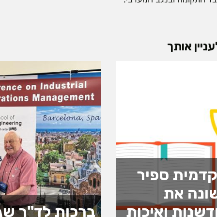
ניין אותך
דמית ספיר
ונה את
שנות ואיכות
ברכות לד"ר שג