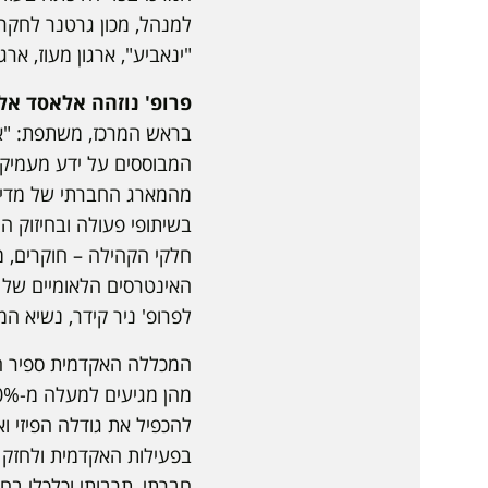
למנהל, מכון גרטנר לחקר א
"ינאביע", ארגון מעוז, ארג
פרופ' נוזהה אלאסד אלה
בראש המרכז, משתפת: "אנ
המבוססים על ידע מעמיק 
מהמארג החברתי של מדינת
בשיתופי פעולה ובחיזוק ה
חלקי הקהילה – חוקרים, מנ
האינטרסים הלאומיים של 
לפרופ' ניר קידר, נשיא ה
המכללה האקדמית ספיר הי
להכפיל את גודלה הפיזי 
בפעילות האקדמית ולחזק 
חברתי, תרבותי וכלכלי ב