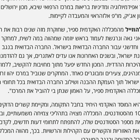
פידמיולוגיה ומדיניות בריאות במרכז הרפואי שיבא, מכון ירושלים 
ון אג'יק, מו"פ אלזהראוי והמעבדה לקיימות.
וזייל
מהמכללה האקדמית ספיר, שחוקרת מזה שנים רבות את ה
י גאה ונרגשת לעמוד בראש יוזמה שמהווה במה לשיח, למחקר ו
וחדשני עבור החברה הבדואית בישראל. החברה הבדואית בנגב ה
 ישראל, ובשנים האחרונות אנו עדים לאתגרים, אך גם להזדמנוי
היכרות ההדדית. המכון החדש יפעל מתוך מחויבות להקשיב, ללמו
היגים, צעירים ומבוגרים כאחד. המחקרים שנוביל במרכז יהוו זרז ל
ישראל תוך העמקת ההבנה ושילוב החברה הבדואית בכל תחומי הח
מכללה האקדמית ספיר, על האמון שנתן בי להוביל את המרכז".
א המוסד האקדמי היחיד בחבל התקומה, ומקיימת קשרים הדוקים 
מהן מגיעים למעלה מ-10% מהסטודנטים. המכללה מצויה בתהליכי צמיחה משמעותיי
ואת מספר הסטודנטים שלה, להתפתח לתחומי דעות חדשים, לקדם 
את האזוריות והקשרים עם הקהילות והרשויות. בכך, מהווה המכל
חבל התקומה ובנגב המערבי.