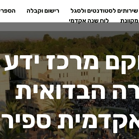
דילוג
ירותים לסטודנטים ולסגל
רישום וקבלה
הספרי
לתוכן
קוונת
לוח שנה אקדמי
המרכזי
קם מרכז ידע
ה הבדואית
קדמית ספיר