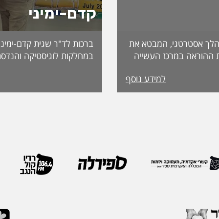
קדם-ימיני
לך אסטרטגי, המבטא את
ברכות לד"ר שגית קדם-ימיני
 ההוראה במרכז העשייה
במחלקות לוגיסטיקה והנדסת
נות פדגוגית המותאמת
למידע נוסף
הדיקאנט עומדת אפרת
ה, אשת חינוך ופדגוגיה
International. מה
ה משלושה עשורים
שמעניקה האגודה לחבריה. 
 ובהובלת תהליכי חדשנות.
בשבוע שעבר במהלך הכנס ה
נים את תחום קידום
האגודה, שנערך בברצלונה,
תעמוד בראש דיקאנט
ואנשי מקצוע מובילים מרחבי
 בספיר - מהלך המבטא
IEOM היא אחת האגודות 
ית שמעניקה המכללה
בתחומי הנדסת התעשייה והנ
ויית הלמידה של הסטודנטים
ריירה שלה צברה ניסיון
ה, תקשורת, חדשנות