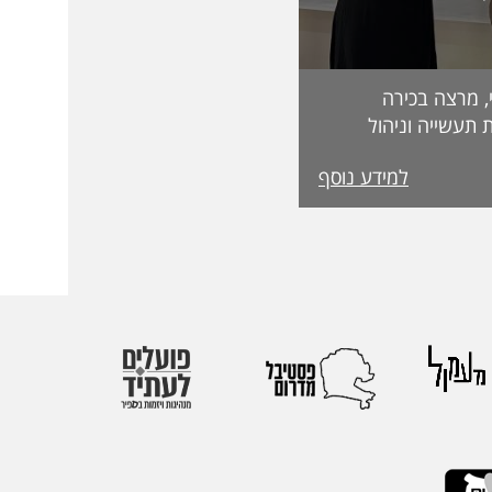
, מרצה בכירה
 תעשייה וניהול
בפקולטה לטכנולוגיה, על קבלת מעמד Fellow
למידע נוסף
מטעם האגודה הבינלאומית IEOM Society
הוקרות הגבוהות ביותר
ההוקרה הוענקה
אירופי התשיעי של
 בהשתתפות חוקרים
 העולם. אגודת
הבינלאומיות הגדולות
יהול.