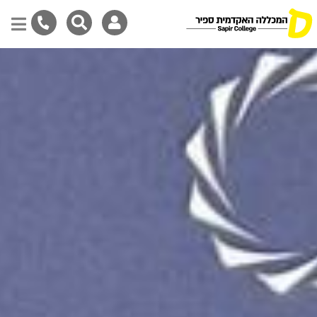
דילוג
לתוכן
המרכזי