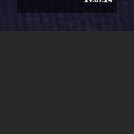
המכללה האקדמית ספיר מודיעה על מינויה
של עידית שחר לתפקיד מנהלת מרכז חוסן,
שעתיד להיפתח בקרוב במכללה שבנגב
המערבי.
במסגרת תפקידה, תהיה אחראית עידית על פיתוח ותכלול כלל
המענים שיינתנו במרכז הן עבור הסגל האקדמי והמנהלי והן
עבור הסטודנטים. כול זאת, תוך דאגה למיצוי זכויות וליווי על ידי
עובדים סוציאליים, הענקת סדנאות והכשרות להקניית ידע
וכלים לסיוע להתמודדות עם מצבי חירום וכן קיום סדנאות