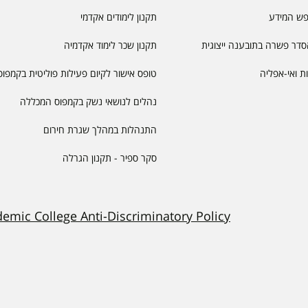
פש המידע
תקנון לימודים אקדמי
דר פשרה בתובענה ייצוגית
תקנון שכר לימוד אקדמיה
יות ואי-אפליה
טופס אישור לקיום פעילות פוליטית בקמפוס
נהלים לנושאי נשק בקמפוס המכללה
התנהלות במהלך שגרת חירום
סקר ספיר - תקנון הגרלה
demic College Anti-Discriminatory Policy