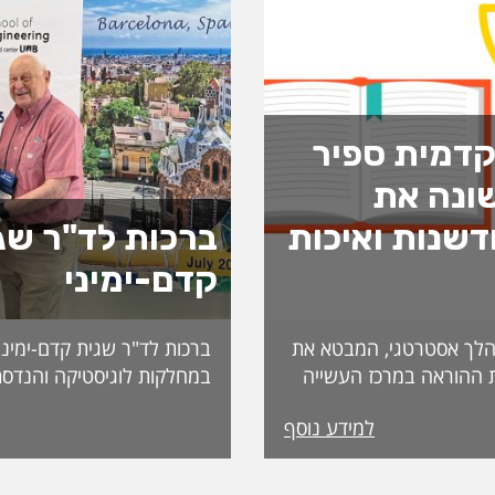
דמית ספיר
ונה את
שנות ואיכות
ברכות לד"ר שג
קדם-ימיני
לך אסטרטגי, המבטא את
ברכות לד"ר שגית קדם-ימיני
 ההוראה במרכז העשייה
במחלקות לוגיסטיקה והנדסת
נות פדגוגית המותאמת
למידע נוסף
הדיקאנט עומדת אפרת
ה, אשת חינוך ופדגוגיה
International. מה
ה משלושה עשורים
שמעניקה האגודה לחבריה. 