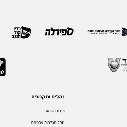
 ובהובלת תהליכי חדשנות.
בשבוע שעבר במהלך הכנס ה
נים את תחום קידום
האגודה, שנערך בברצלונה,
תעמוד בראש דיקאנט
ואנשי מקצוע מובילים מרחבי
 בספיר - מהלך המבטא
IEOM היא אחת האגודות 
ית שמעניקה המכללה
בתחומי הנדסת התעשייה והנ
ויית הלמידה של הסטודנטים
ריירה שלה צברה ניסיון
ה, תקשורת, חדשנות
נהלים ותקנונים
ועדת משמעת
נוהל מצלמות אבטחה