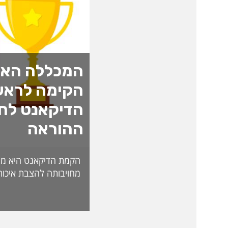
המכללה האק
הקימה לראש
הדיקאנט לחד
ההוראה
הקמת הדיקאנט היא מה
מחויבותה להצבת איכות
האקדמית ולהובלת חדש
לאתגרי העתיד. בראש 
ליברמן, דיקאנית ההורא
בעלת ניסיון של למעל