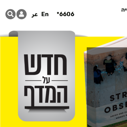
יה
6606*
En
عر