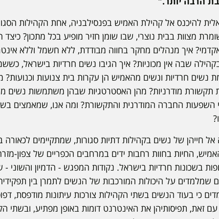
ת הרבה יותר."
לית להיכנס אל קהילת האמיש בפנסילבניה, אחת הקהילות הסגור
ומרת מצוות בבית נוצרי, שבו שומן חזיר מופיע בכל מתכון? כיצד
מי? איך מנהלים מחקר בחווה מבודדת, ללא חשמל וללא אינטר
קהילה שבה אין מכוניות? איך הגיבו נשים חרדיות בישראל, כשש
 נשים חרדיות ונשים מהאמיש הן עקרות בית צנועות וכנועות? מ
ות תקשורת מודרניות? מהן האסטרטגיות שבהן משתמשות נשים מה
 השפעות החברה המודרנית והתקשורת? ומה אנו, שמאמצים בשמח
?
 חייהן של נשים בקהילות דתיות סגורות, שמתקיימים לכאורה בי
מיש, החיות בחוות רחבות ידים במרחבים הכפריים של צפון-מזרח
פות בשכונות חרדיות בישראל. נקודות המפגש - הדמיון והשוני - 
 שמלמדים על היכולות המורכבות של הנשים לתמרן בין תפקידיהן
ים כי בעוד הנשים בשתי הקהילות צורכות עיתונות מודפסת, דפו
עם זאת, תפיסותיהן את האינטרנט דומות באופן מפתיע, ובשתי הק