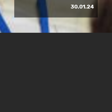
30.01.24
המרכז ללימודי חוץ פתח תכנית
חדשה להכשרת מורי דרך
להסברה ברשתות החברתיות,
בשיתוף עם משרד התיירות,
ג'וינט תבת ו-Elevation.
מורות ומורי הדרך של משרד התיירות יקבלו כלים וידע