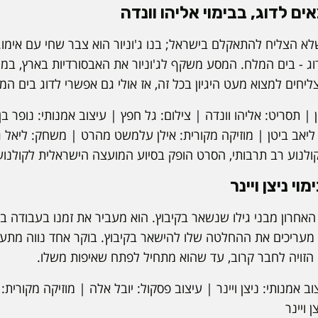
צאים לדוג, בבימוי אליהו וונדה
שלא הצליח להתאקלם בישראל; בנו ג'וניור הוא צבר שחי עם אימו. ב
לדוג - בים המלח. המסע משקף לג'וניור את האבסורדיות בארץ, במ
ליחים למצוא מעט היגיון בכל זה, אז אולי גם אפשרי לדוג בים המ
 | תסריט: אליהו וונדה | צילום: גל חפץ | עיצוב אמנותי: נופר ב
ליאב ביטן | מוזיקה מקורית: אילן עלמשט מהרט | משחק: ליאל גי
קולנוע רב תרבותי, הסרט הופק בסיוע המועצה הישראלית לקולנוע
י ניצן ויינר
קיבוצניק בן 27, הוא האחרון מבני גילו שנשאר בקיבוץ. הוא מעביר את זמנו בעב
ך מעריכים את ההחלטה שלו להישאר בקיבוץ. בוקר אחד נווה מתע
הזויה לחבר קרוב, עד שהוא מתחיל לפתח שאיפות משלו.
ב אמנותי: ניצן ויינר | עיצוב פסקול: יובל אלה | מוזיקה מקורית:
ן ויינר