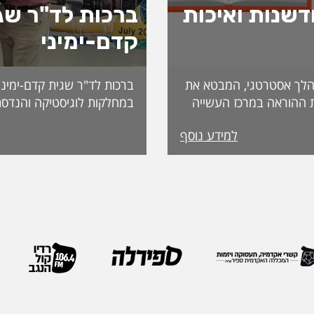
שנות ואיכות
ברכות לד"ר שג
קדם-ימיני
לך אסטרטגי, המבטא את
ברכות לד"ר שגית קדם-ימיני
 ההוראה במרכז העשייה
במחלקות לוגיסטיקה והנדסת
נות פדגוגית המותאמת
למידע נוסף
הדיקאנט עומדת אפרת
ה, אשת חינוך ופדגוגיה
International. מה
ה משלושה עשורים
שמעניקה האגודה לחבריה. 
 ובהובלת תהליכי חדשנות.
בשבוע שעבר במהלך הכנס ה
נים את תחום קידום
האגודה, שנערך בברצלונה,
תעמוד בראש דיקאנט
ואנשי מקצוע מובילים מרחבי
 בספיר - מהלך המבטא
IEOM היא אחת האגודות 
ית שמעניקה המכללה
בתחומי הנדסת התעשייה והנ
ויית הלמידה של הסטודנטים
ריירה שלה צברה ניסיון
ה, תקשורת, חדשנות