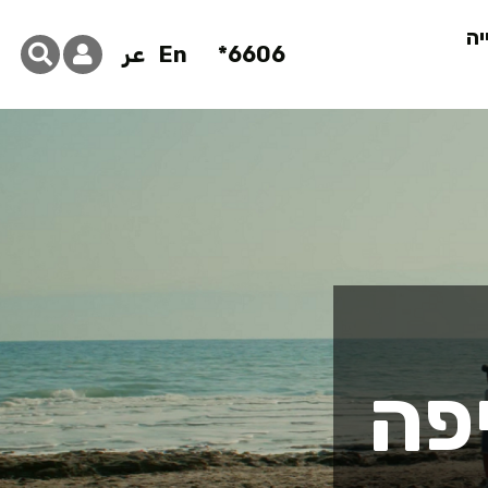
יה
6606*
En
عر
פה