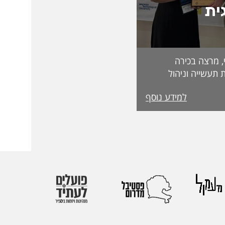
ית
, מרצה בכירה
 תעשייה וניהול
בפקולטה לטכנולוגיה, על קבלת מעמד Fellow
למידע נוסף
מטעם האגודה הבינלאומית IEOM Society
הוקרות הגבוהות ביותר
ההוקרה הוענקה
אירופי התשיעי של
 בהשתתפות חוקרים
 העולם. אגודת
הבינלאומיות הגדולות
יהול.